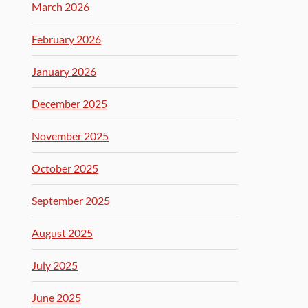
March 2026
February 2026
January 2026
December 2025
November 2025
October 2025
September 2025
August 2025
July 2025
June 2025