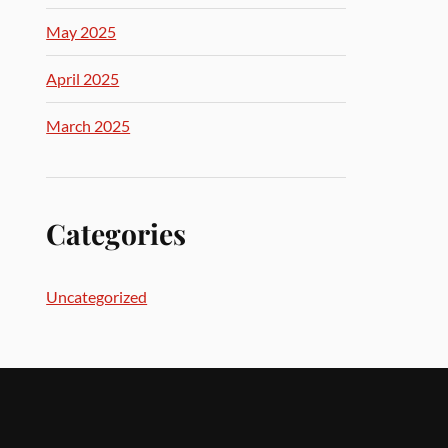
May 2025
April 2025
March 2025
Categories
Uncategorized