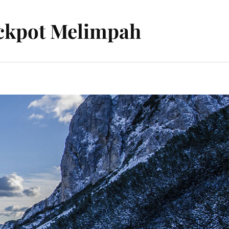
ackpot Melimpah