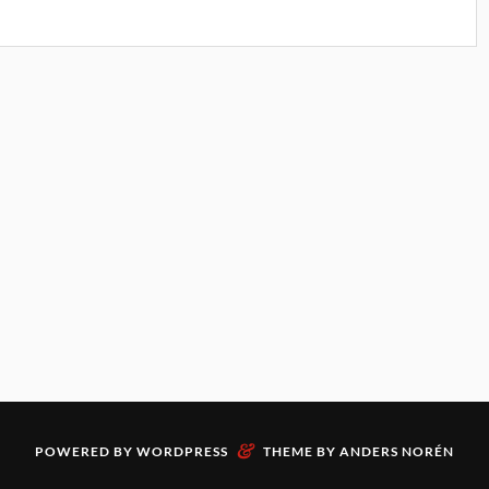
&
POWERED BY
WORDPRESS
THEME BY
ANDERS NORÉN