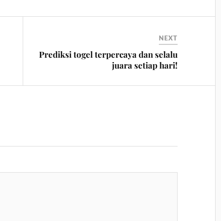
NEXT
Prediksi togel terpercaya dan selalu
juara setiap hari!