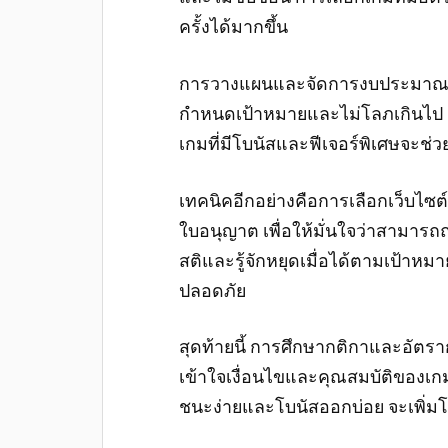
ครั้งได้มากขึ้น
การวางแผนและจัดการงบประมาณเป็น
กำหนดเป้าหมายและไม่โลภเกินไป เพื
เกมที่มีโบนัสและฟีเจอร์พิเศษจะช่
เทคนิคอีกอย่างคือการเลือกเว็บไซต
ใบอนุญาต เพื่อให้มั่นใจว่าสามารถ
สติและรู้จักหยุดเมื่อได้ตามเป้าหม
ปลอดภัย
สุดท้ายนี้ การศึกษากติกาและอัตร
เข้าใจเงื่อนไขและคุณสมบัติของเกมก
ชนะง่ายและโบนัสออกบ่อย จะเพิ่