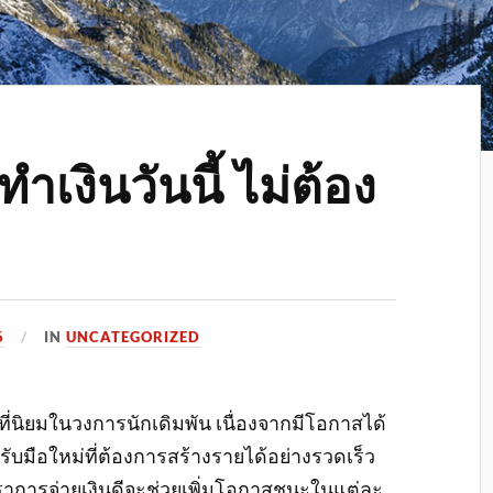
ำเงินวันนี้ ไม่ต้อง
6
IN
UNCATEGORIZED
ี่นิยมในวงการนักเดิมพัน เนื่องจากมีโอกาสได้
ับมือใหม่ที่ต้องการสร้างรายได้อย่างรวดเร็ว
ตราการจ่ายเงินดีจะช่วยเพิ่มโอกาสชนะในแต่ละ