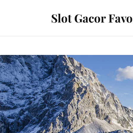
Slot Gacor Fav