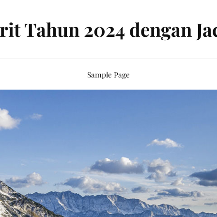
orit Tahun 2024 dengan J
Sample Page