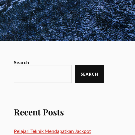
Search
SEARCH
Recent Posts
Pelajari Teknik Mendapatkan Jackpot