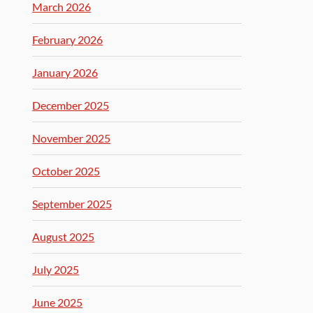
March 2026
February 2026
January 2026
December 2025
November 2025
October 2025
September 2025
August 2025
July 2025
June 2025