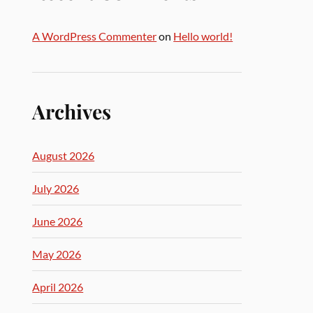
A WordPress Commenter
on
Hello world!
Archives
August 2026
July 2026
June 2026
May 2026
April 2026