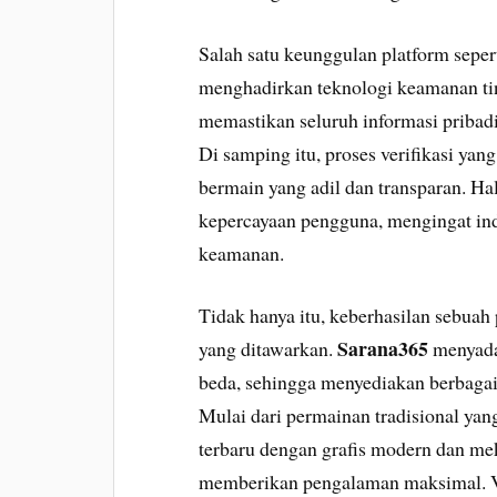
Salah satu keunggulan platform seper
menghadirkan teknologi keamanan tin
memastikan seluruh informasi pribadi
Di samping itu, proses verifikasi y
bermain yang adil dan transparan. H
kepercayaan pengguna, mengingat in
keamanan.
Tidak hanya itu, keberhasilan sebuah 
Sarana365
yang ditawarkan.
menyada
beda, sehingga menyediakan berbaga
Mulai dari permainan tradisional yang
terbaru dengan grafis modern dan me
memberikan pengalaman maksimal. Va