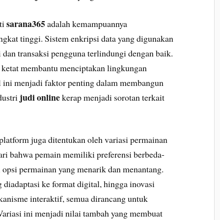
sarana365
ti
adalah kemampuannya
gkat tinggi. Sistem enkripsi data yang digunakan
 dan transaksi pengguna terlindungi dengan baik.
ang ketat membantu menciptakan lingkungan
al ini menjadi faktor penting dalam membangun
judi online
dustri
kerap menjadi sorotan terkait
platform juga ditentukan oleh variasi permainan
ri bahwa pemain memiliki preferensi berbeda-
i opsi permainan yang menarik dan menantang.
 diadaptasi ke format digital, hingga inovasi
kanisme interaktif, semua dirancang untuk
riasi ini menjadi nilai tambah yang membuat