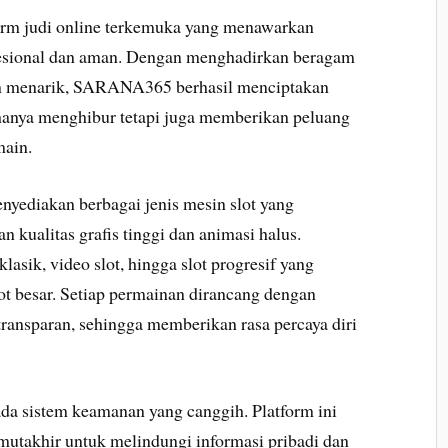
form judi online terkemuka yang menawarkan
esional dan aman. Dengan menghadirkan beragam
dan menarik, SARANA365 berhasil menciptakan
 hanya menghibur tetapi juga memberikan peluang
main.
ediakan berbagai jenis mesin slot yang
 kualitas grafis tinggi dan animasi halus.
lasik, video slot, hingga slot progresif yang
 besar. Setiap permainan dirancang dengan
ransparan, sehingga memberikan rasa percaya diri
 sistem keamanan yang canggih. Platform ini
mutakhir untuk melindungi informasi pribadi dan