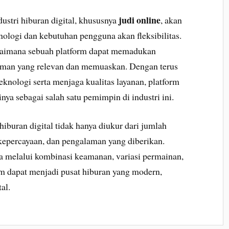
judi online
ustri hiburan digital, khususnya
, akan
nologi dan kebutuhan pengguna akan fleksibilitas.
gaimana sebuah platform dapat memadukan
aman yang relevan dan memuaskan. Dengan terus
knologi serta menjaga kualitas layanan, platform
ya sebagai salah satu pemimpin di industri ini.
hiburan digital tidak hanya diukur dari jumlah
 kepercayaan, dan pengalaman yang diberikan.
 melalui kombinasi keamanan, variasi permainan,
m dapat menjadi pusat hiburan yang modern,
al.