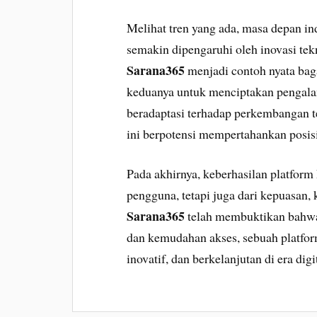
Melihat tren yang ada, masa depan ind
semakin dipengaruhi oleh inovasi tek
Sarana365
menjadi contoh nyata ba
keduanya untuk menciptakan pengal
beradaptasi terhadap perkembangan te
ini berpotensi mempertahankan posisin
Pada akhirnya, keberhasilan platform 
pengguna, tetapi juga dari kepuasan,
Sarana365
telah membuktikan bahwa
dan kemudahan akses, sebuah platfor
inovatif, dan berkelanjutan di era digit