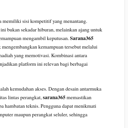
 memiliki sisi kompetitif yang menantang.
ni bukan sekadar hiburan, melainkan ajang untuk
Sarana365
n kemampuan mengambil keputusan.
k mengembangkan kemampuan tersebut melalui
n hadiah yang memotivasi. Kombinasi antara
njadikan platform ini relevan bagi berbagai
 adalah kemudahan akses. Dengan desain antarmuka
sarana365
tas lintas perangkat,
memastikan
pa hambatan teknis. Pengguna dapat menikmati
puter maupun perangkat seluler, sehingga