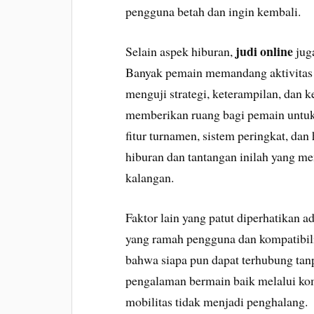
pengguna betah dan ingin kembali.
judi online
Selain aspek hiburan,
juga
Banyak pemain memandang aktivitas i
menguji strategi, keterampilan, da
memberikan ruang bagi pemain untu
fitur turnamen, sistem peringkat, da
hiburan dan tantangan inilah yang me
kalangan.
Faktor lain yang patut diperhatikan
yang ramah pengguna dan kompatibili
bahwa siapa pun dapat terhubung tan
pengalaman bermain baik melalui kom
mobilitas tidak menjadi penghalang.