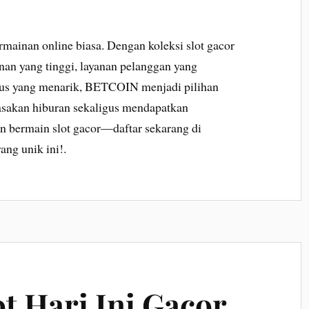
mainan online biasa. Dengan koleksi slot gacor
anan yang tinggi, layanan pelanggan yang
onus yang menarik, BETCOIN menjadi pilihan
rasakan hiburan sekaligus mendapatkan
n bermain slot gacor—daftar sekarang di
ng unik ini!.
 Hari Ini Gacor,