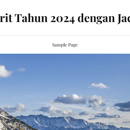
orit Tahun 2024 dengan J
Sample Page