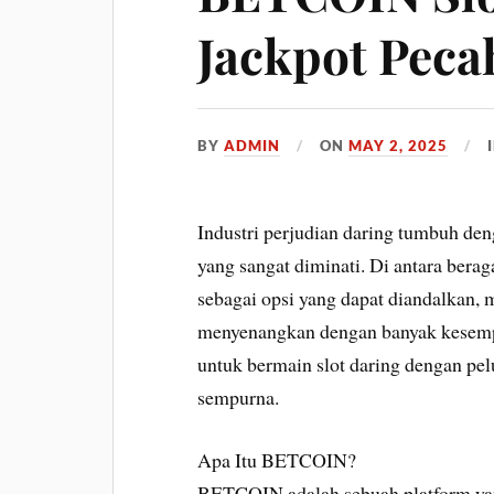
Jackpot Peca
BY
ADMIN
ON
MAY 2, 2025
Industri perjudian daring tumbuh deng
yang sangat diminati. Di antara berag
sebagai opsi yang dapat diandalkan
menyenangkan dengan banyak kesempa
untuk bermain slot daring dengan p
sempurna.
Apa Itu BETCOIN?
BETCOIN adalah sebuah platform yan