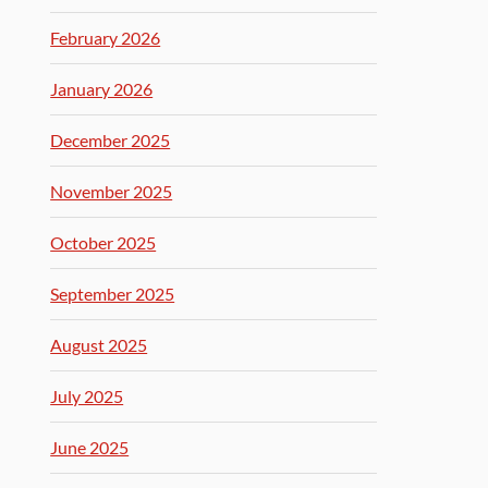
February 2026
January 2026
December 2025
November 2025
October 2025
September 2025
August 2025
July 2025
June 2025