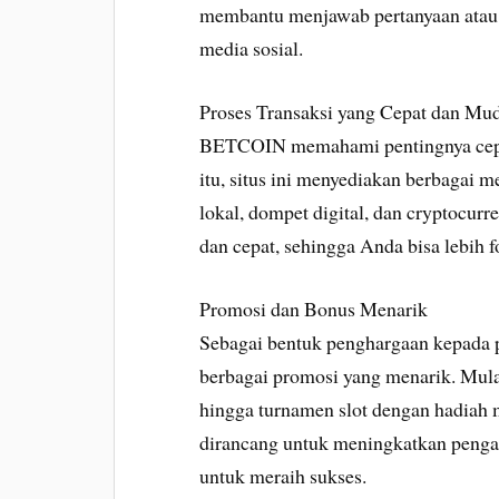
membantu menjawab pertanyaan atau m
media sosial.
Proses Transaksi yang Cepat dan Mu
BETCOIN memahami pentingnya cepatn
itu, situs ini menyediakan berbagai 
lokal, dompet digital, dan cryptocurr
dan cepat, sehingga Anda bisa lebih
Promosi dan Bonus Menarik
Sebagai bentuk penghargaan kepada
berbagai promosi yang menarik. Mula
hingga turnamen slot dengan hadiah 
dirancang untuk meningkatkan peng
untuk meraih sukses.