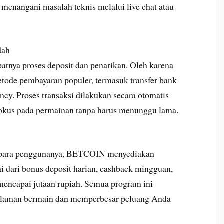
enangani masalah teknis melalui live chat atau
dah
ya proses deposit dan penarikan. Oleh karena
metode pembayaran populer, termasuk transfer bank
ency. Proses transaksi dilakukan secara otomatis
 fokus pada permainan tanpa harus menunggu lama.
 para penggunanya, BETCOIN menyediakan
i dari bonus deposit harian, cashback mingguan,
mencapai jutaan rupiah. Semua program ini
alaman bermain dan memperbesar peluang Anda