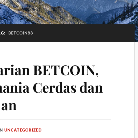
AG:
BETCOIN88
Harian BETCOIN,
mania Cerdas dan
man
IN
UNCATEGORIZED