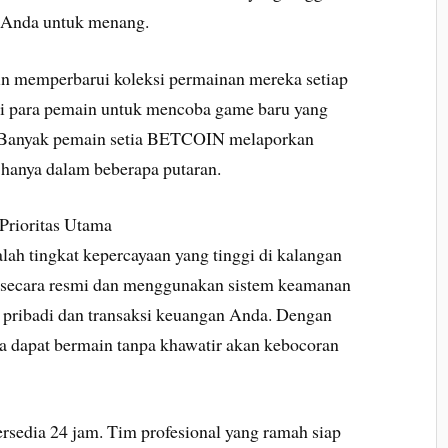
 Anda untuk menang.
in memperbarui koleksi permainan mereka setiap
gi para pemain untuk mencoba game baru yang
 Banyak pemain setia BETCOIN melaporkan
hanya dalam beberapa putaran.
Prioritas Utama
h tingkat kepercayaan yang tinggi di kalangan
ar secara resmi dan menggunakan sistem keamanan
 pribadi dan transaksi keuangan Anda. Dengan
da dapat bermain tanpa khawatir akan kebocoran
sedia 24 jam. Tim profesional yang ramah siap