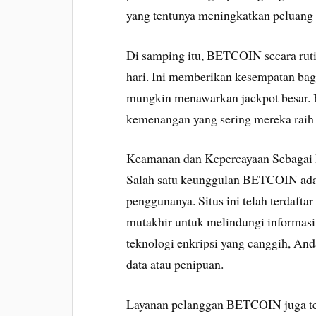
yang tentunya meningkatkan peluang
Di samping itu, BETCOIN secara rut
hari. Ini memberikan kesempatan ba
mungkin menawarkan jackpot besar.
kemenangan yang sering mereka raih 
Keamanan dan Kepercayaan Sebagai 
Salah satu keunggulan BETCOIN adala
penggunanya. Situs ini telah terdaft
mutakhir untuk melindungi informasi
teknologi enkripsi yang canggih, An
data atau penipuan.
Layanan pelanggan BETCOIN juga ter