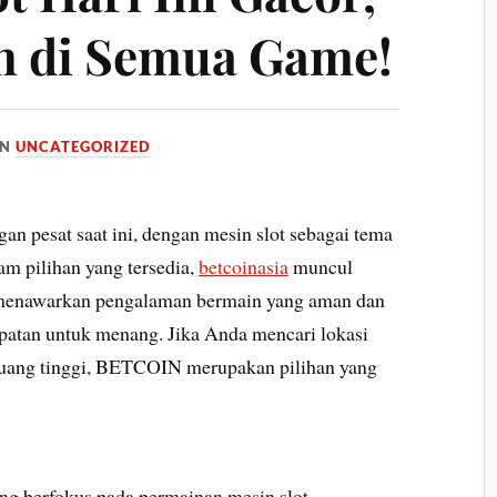
h di Semua Game!
IN
UNCATEGORIZED
an pesat saat ini, dengan mesin slot sebagai tema
am pilihan yang tersedia,
betcoinasia
muncul
, menawarkan pengalaman bermain yang aman dan
tan untuk menang. Jika Anda mencari lokasi
eluang tinggi, BETCOIN merupakan pilihan yang
g berfokus pada permainan mesin slot,