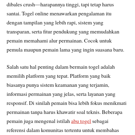
dibales crush—harapannya tinggi, tapi tetap harus
santai. Togel online menawarkan pengalaman itu
dengan tampilan yang lebih rapi, sistem yang
transparan, serta fitur pendukung yang memudahkan
pemain memahami alur permainan. Cocok untuk
pemula maupun pemain lama yang ingin suasana baru.
Salah satu hal penting dalam bermain togel adalah
memilih platform yang tepat. Platform yang baik
biasanya punya sistem keamanan yang terjamin,
informasi permainan yang jelas, serta layanan yang
responsif. Di sinilah pemain bisa lebih fokus menikmati
permainan tanpa harus khawatir soal teknis. Beberapa
pemain juga mengenal istilah
abu togel
sebagai
referensi dalam komunitas tertentu untuk membahas