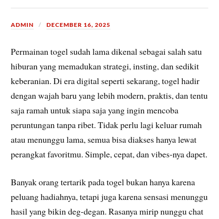
ADMIN
DECEMBER 16, 2025
Permainan togel sudah lama dikenal sebagai salah satu
hiburan yang memadukan strategi, insting, dan sedikit
keberanian. Di era digital seperti sekarang, togel hadir
dengan wajah baru yang lebih modern, praktis, dan tentu
saja ramah untuk siapa saja yang ingin mencoba
peruntungan tanpa ribet. Tidak perlu lagi keluar rumah
atau menunggu lama, semua bisa diakses hanya lewat
perangkat favoritmu. Simple, cepat, dan vibes-nya dapet.
Banyak orang tertarik pada togel bukan hanya karena
peluang hadiahnya, tetapi juga karena sensasi menunggu
hasil yang bikin deg-degan. Rasanya mirip nunggu chat