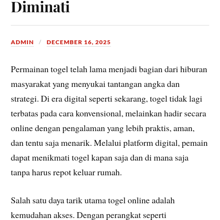
Diminati
ADMIN
DECEMBER 16, 2025
Permainan togel telah lama menjadi bagian dari hiburan
masyarakat yang menyukai tantangan angka dan
strategi. Di era digital seperti sekarang, togel tidak lagi
terbatas pada cara konvensional, melainkan hadir secara
online dengan pengalaman yang lebih praktis, aman,
dan tentu saja menarik. Melalui platform digital, pemain
dapat menikmati togel kapan saja dan di mana saja
tanpa harus repot keluar rumah.
Salah satu daya tarik utama togel online adalah
kemudahan akses. Dengan perangkat seperti