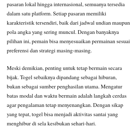
pasaran lokal hingga internasional, semuanya tersedia
dalam satu platform. Setiap pasaran memiliki
karakteristik tersendiri, baik dari jadwal undian maupun
pola angka yang sering muncul. Dengan banyaknya
pilihan ini, pemain bisa menyesuaikan permainan sesuai
preferensi dan strategi masing-masing.
Meski demikian, penting untuk tetap bermain secara
bijak. Togel sebaiknya dipandang sebagai hiburan,
bukan sebagai sumber penghasilan utama. Mengatur
batas modal dan waktu bermain adalah langkah cerdas
agar pengalaman tetap menyenangkan. Dengan sikap
yang tepat, togel bisa menjadi aktivitas santai yang
menghibur di sela kesibukan sehari-hari.