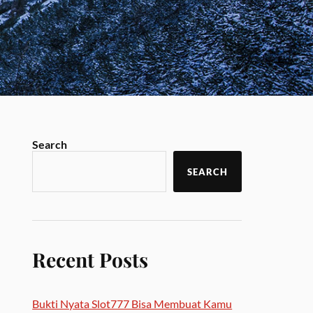
Search
SEARCH
Recent Posts
Bukti Nyata Slot777 Bisa Membuat Kamu