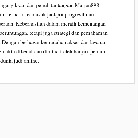
engasyikkan dan penuh tantangan. Marjan898
itur terbaru, termasuk jackpot progresif dan
seruan. Keberhasilan dalam meraih kemenangan
beruntungan, tetapi juga strategi dan pemahaman
. Dengan berbagai kemudahan akses dan layanan
 semakin dikenal dan diminati oleh banyak pemain
dunia judi online.