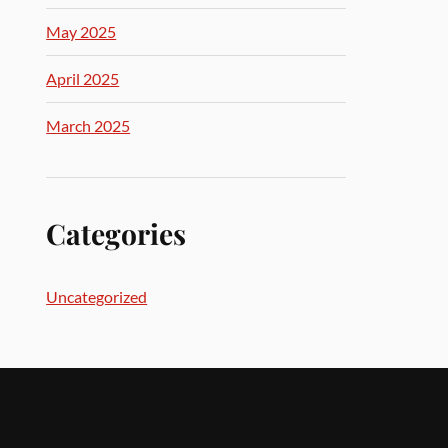
May 2025
April 2025
March 2025
Categories
Uncategorized