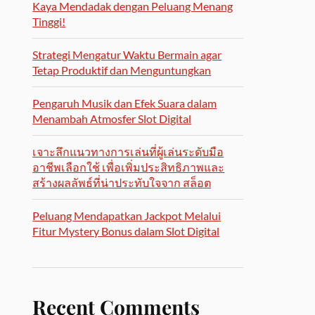
Kaya Mendadak dengan Peluang Menang
Tinggi!
Strategi Mengatur Waktu Bermain agar
Tetap Produktif dan Menguntungkan
Pengaruh Musik dan Efek Suara dalam
Menambah Atmosfer Slot Digital
เจาะลึกแนวทางการเล่นที่ผู้เล่นระดับมือ
อาชีพเลือกใช้ เพื่อเพิ่มประสิทธิภาพและ
สร้างผลลัพธ์ที่น่าประทับใจจาก สล็อต
Peluang Mendapatkan Jackpot Melalui
Fitur Mystery Bonus dalam Slot Digital
Recent Comments