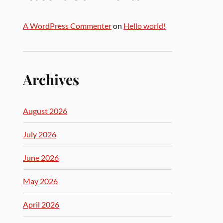
A WordPress Commenter
on
Hello world!
Archives
August 2026
July 2026
June 2026
May 2026
April 2026