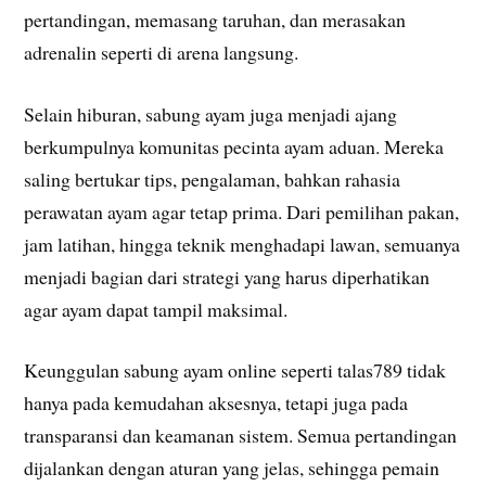
pertandingan, memasang taruhan, dan merasakan
adrenalin seperti di arena langsung.
Selain hiburan, sabung ayam juga menjadi ajang
berkumpulnya komunitas pecinta ayam aduan. Mereka
saling bertukar tips, pengalaman, bahkan rahasia
perawatan ayam agar tetap prima. Dari pemilihan pakan,
jam latihan, hingga teknik menghadapi lawan, semuanya
menjadi bagian dari strategi yang harus diperhatikan
agar ayam dapat tampil maksimal.
Keunggulan sabung ayam online seperti talas789 tidak
hanya pada kemudahan aksesnya, tetapi juga pada
transparansi dan keamanan sistem. Semua pertandingan
dijalankan dengan aturan yang jelas, sehingga pemain