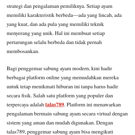
strategi dan pengalaman pemiliknya. Setiap ayam
memiliki karakteristik berbeda—ada yang lincah, ada
yang kuat, dan ada pula yang memiliki teknik
menyerang yang unik. Hal ini membuat setiap
pertarungan selalu berbeda dan tidak pernah
membosankan.
Bagi penggemar sabung ayam modern, kini hadir
berbagai platform online yang memudahkan mereka
untuk tetap menikmati hiburan ini tanpa harus hadir
secara fisik. Salah satu platform yang populer dan
talas789
terpercaya adalah
. Platform ini menawarkan
pengalaman bermain sabung ayam secara virtual dengan
sistem yang aman dan mudah digunakan. Dengan
talas789, penggemar sabung ayam bisa mengikuti