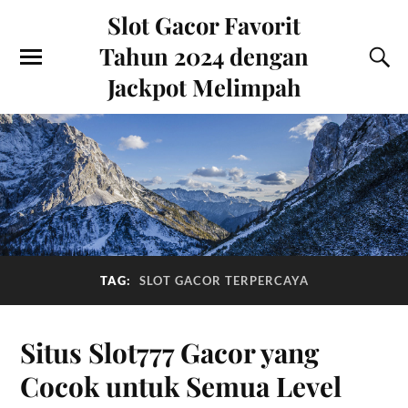
Slot Gacor Favorit
Tahun 2024 dengan
Jackpot Melimpah
TAG:
SLOT GACOR TERPERCAYA
Situs Slot777 Gacor yang
Cocok untuk Semua Level