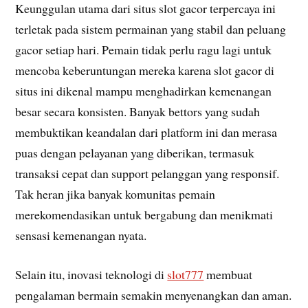
Keunggulan utama dari situs slot gacor terpercaya ini
terletak pada sistem permainan yang stabil dan peluang
gacor setiap hari. Pemain tidak perlu ragu lagi untuk
mencoba keberuntungan mereka karena slot gacor di
situs ini dikenal mampu menghadirkan kemenangan
besar secara konsisten. Banyak bettors yang sudah
membuktikan keandalan dari platform ini dan merasa
puas dengan pelayanan yang diberikan, termasuk
transaksi cepat dan support pelanggan yang responsif.
Tak heran jika banyak komunitas pemain
merekomendasikan untuk bergabung dan menikmati
sensasi kemenangan nyata.
Selain itu, inovasi teknologi di
slot777
membuat
pengalaman bermain semakin menyenangkan dan aman.