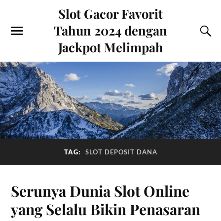
Slot Gacor Favorit
Tahun 2024 dengan
Jackpot Melimpah
TAG:
SLOT DEPOSIT DANA
Serunya Dunia Slot Online
yang Selalu Bikin Penasaran