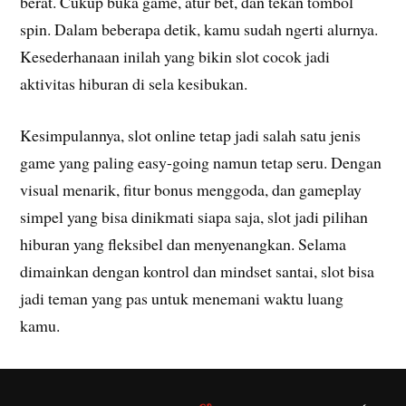
berat. Cukup buka game, atur bet, dan tekan tombol
spin. Dalam beberapa detik, kamu sudah ngerti alurnya.
Kesederhanaan inilah yang bikin slot cocok jadi
aktivitas hiburan di sela kesibukan.
Kesimpulannya, slot online tetap jadi salah satu jenis
game yang paling easy-going namun tetap seru. Dengan
visual menarik, fitur bonus menggoda, dan gameplay
simpel yang bisa dinikmati siapa saja, slot jadi pilihan
hiburan yang fleksibel dan menyenangkan. Selama
dimainkan dengan kontrol dan mindset santai, slot bisa
jadi teman yang pas untuk menemani waktu luang
kamu.