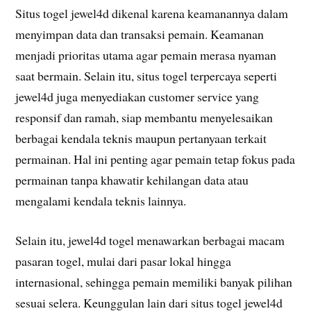
Situs togel jewel4d dikenal karena keamanannya dalam
menyimpan data dan transaksi pemain. Keamanan
menjadi prioritas utama agar pemain merasa nyaman
saat bermain. Selain itu, situs togel terpercaya seperti
jewel4d juga menyediakan customer service yang
responsif dan ramah, siap membantu menyelesaikan
berbagai kendala teknis maupun pertanyaan terkait
permainan. Hal ini penting agar pemain tetap fokus pada
permainan tanpa khawatir kehilangan data atau
mengalami kendala teknis lainnya.
Selain itu, jewel4d togel menawarkan berbagai macam
pasaran togel, mulai dari pasar lokal hingga
internasional, sehingga pemain memiliki banyak pilihan
sesuai selera. Keunggulan lain dari situs togel jewel4d