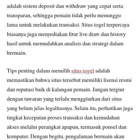
adalah sistem deposit dan withdraw yang cepat serta
transparan, sehingga pemain tidak perlu menunggu
lama untuk melakukan transaksi. Situs togel terpercaya
biasanya juga menyediakan fitur live draw dan history
hasil untuk memudahkan analisis dan strategi dalam
bermain.
Tips penting dalam memilih
situs togel
adalah
memastikan bahwa situs tersebut memiliki lisensi resmi
dan reputasi baik di kalangan pemain. Jangan tergiur
dengan tawaran yang terlalu menggiurkan dari situs
yang belum jelas legalitasnya. Selain itu, perhatikan juga
tingkat kecepatan proses transaksi dan kemudahan
akses melalui perangkat apapun, termasuk ponsel dan
komputer. Dengan begitu, pengalaman bermain akan