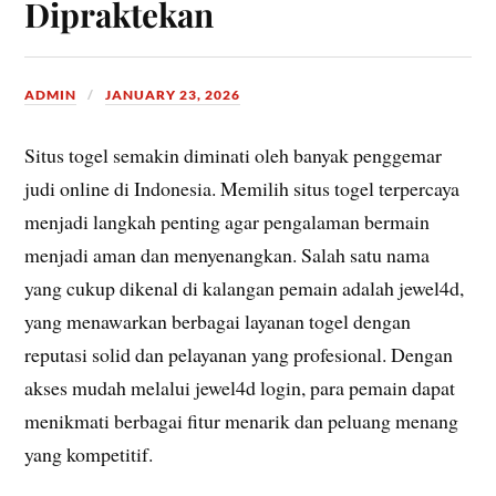
Dipraktekan
ADMIN
JANUARY 23, 2026
Situs togel semakin diminati oleh banyak penggemar
judi online di Indonesia. Memilih situs togel terpercaya
menjadi langkah penting agar pengalaman bermain
menjadi aman dan menyenangkan. Salah satu nama
yang cukup dikenal di kalangan pemain adalah jewel4d,
yang menawarkan berbagai layanan togel dengan
reputasi solid dan pelayanan yang profesional. Dengan
akses mudah melalui jewel4d login, para pemain dapat
menikmati berbagai fitur menarik dan peluang menang
yang kompetitif.