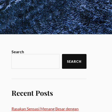
Search
SEARCH
Recent Posts
Rasakan Sensasi Menang Besar dengan