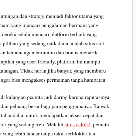
ntungan dan strategi menjadi faktor utama yang
ain yang mencari pengalaman bermain yang
mereka selalu mencari platform terbaik yang
 pilihan yang sedang naik daun adalah situs slot
an kemenangan beruntun dan bonus menarik.
mpilan yang user-friendly, platform ini mampu
kalangan. Tidak heran jika banyak yang memburu
a agar bisa mengakses permainan tanpa hambatan.
i kalangan pecinta judi daring karena reputasinya
dan peluang besar bagi para penggunanya. Banyak
tal andalan untuk mendapatkan akses cepat dan
cor yang sedang tren. Melalui
situs calo22
, pemain
ang lebih lancar tanpa takut terblokir atau