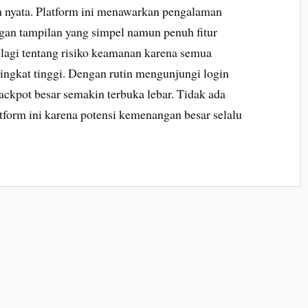
 nyata. Platform ini menawarkan pengalaman
ngan tampilan yang simpel namun penuh fitur
 lagi tentang risiko keamanan karena semua
tingkat tinggi. Dengan rutin mengunjungi login
ckpot besar semakin terbuka lebar. Tidak ada
tform ini karena potensi kemenangan besar selalu