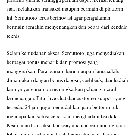
saat melakukan transaksi maupun bermain di platform
ini. Semuttoto terus berinovasi agar pengalaman
bermain semakin menyenangkan dan bebas dari kendala
teknis.
Selain kemudahan akses, Semuttoto juga menyediakan
berbagai bonus menarik dan promosi yang
menggiurkan. Para pemain baru maupun lama selalu
dimanjakan dengan bonus deposit, cashback, dan hadiah
lainnya yang mampu meningkatkan peluang meraih
kemenangan. Fitur live chat dan customer support yang
tersedia 24 jam juga memudahkan para bettor untuk
mendapatkan solusi cepat saat menghadapi kendala.
Keamanan transaksi dan kenyamanan bermain menjadi
fokus utama, sehingga tidak heran jika banyak orang