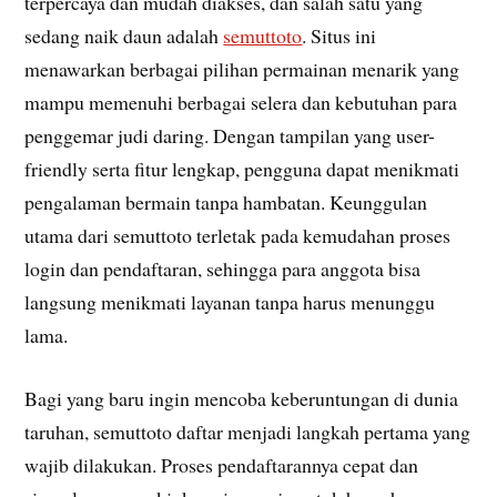
terpercaya dan mudah diakses, dan salah satu yang
sedang naik daun adalah
semuttoto
. Situs ini
menawarkan berbagai pilihan permainan menarik yang
mampu memenuhi berbagai selera dan kebutuhan para
penggemar judi daring. Dengan tampilan yang user-
friendly serta fitur lengkap, pengguna dapat menikmati
pengalaman bermain tanpa hambatan. Keunggulan
utama dari semuttoto terletak pada kemudahan proses
login dan pendaftaran, sehingga para anggota bisa
langsung menikmati layanan tanpa harus menunggu
lama.
Bagi yang baru ingin mencoba keberuntungan di dunia
taruhan, semuttoto daftar menjadi langkah pertama yang
wajib dilakukan. Proses pendaftarannya cepat dan