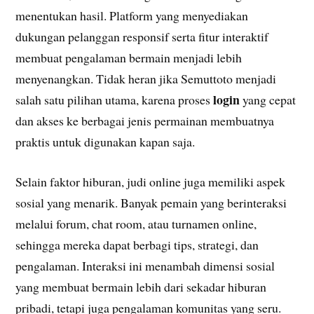
menentukan hasil. Platform yang menyediakan
dukungan pelanggan responsif serta fitur interaktif
membuat pengalaman bermain menjadi lebih
menyenangkan. Tidak heran jika Semuttoto menjadi
login
salah satu pilihan utama, karena proses
yang cepat
dan akses ke berbagai jenis permainan membuatnya
praktis untuk digunakan kapan saja.
Selain faktor hiburan, judi online juga memiliki aspek
sosial yang menarik. Banyak pemain yang berinteraksi
melalui forum, chat room, atau turnamen online,
sehingga mereka dapat berbagi tips, strategi, dan
pengalaman. Interaksi ini menambah dimensi sosial
yang membuat bermain lebih dari sekadar hiburan
pribadi, tetapi juga pengalaman komunitas yang seru.