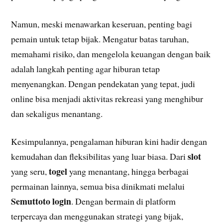
Namun, meski menawarkan keseruan, penting bagi
pemain untuk tetap bijak. Mengatur batas taruhan,
memahami risiko, dan mengelola keuangan dengan baik
adalah langkah penting agar hiburan tetap
menyenangkan. Dengan pendekatan yang tepat, judi
online bisa menjadi aktivitas rekreasi yang menghibur
dan sekaligus menantang.
Kesimpulannya, pengalaman hiburan kini hadir dengan
slot
kemudahan dan fleksibilitas yang luar biasa. Dari
togel
yang seru,
yang menantang, hingga berbagai
permainan lainnya, semua bisa dinikmati melalui
Semuttoto login
. Dengan bermain di platform
terpercaya dan menggunakan strategi yang bijak,