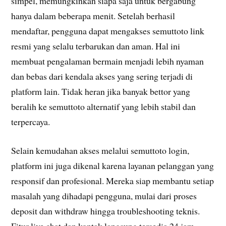
simpel, memungkinkan siapa saja untuk bergabung
hanya dalam beberapa menit. Setelah berhasil
mendaftar, pengguna dapat mengakses semuttoto link
resmi yang selalu terbarukan dan aman. Hal ini
membuat pengalaman bermain menjadi lebih nyaman
dan bebas dari kendala akses yang sering terjadi di
platform lain. Tidak heran jika banyak bettor yang
beralih ke semuttoto alternatif yang lebih stabil dan
terpercaya.
Selain kemudahan akses melalui semuttoto login,
platform ini juga dikenal karena layanan pelanggan yang
responsif dan profesional. Mereka siap membantu setiap
masalah yang dihadapi pengguna, mulai dari proses
deposit dan withdraw hingga troubleshooting teknis.
Fitur live chat dan kontak langsung tersedia 24 jam,