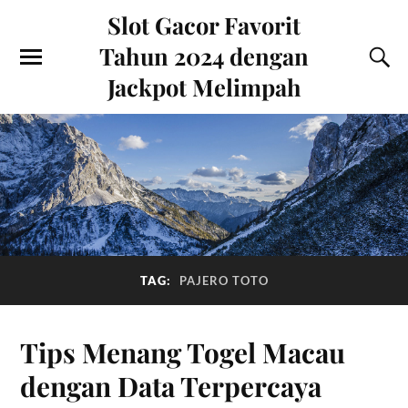
Slot Gacor Favorit
Tahun 2024 dengan
Jackpot Melimpah
TAG:
PAJERO TOTO
Tips Menang Togel Macau
dengan Data Terpercaya