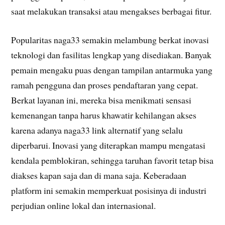
saat melakukan transaksi atau mengakses berbagai fitur.
Popularitas naga33 semakin melambung berkat inovasi
teknologi dan fasilitas lengkap yang disediakan. Banyak
pemain mengaku puas dengan tampilan antarmuka yang
ramah pengguna dan proses pendaftaran yang cepat.
Berkat layanan ini, mereka bisa menikmati sensasi
kemenangan tanpa harus khawatir kehilangan akses
karena adanya naga33 link alternatif yang selalu
diperbarui. Inovasi yang diterapkan mampu mengatasi
kendala pemblokiran, sehingga taruhan favorit tetap bisa
diakses kapan saja dan di mana saja. Keberadaan
platform ini semakin memperkuat posisinya di industri
perjudian online lokal dan internasional.