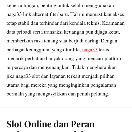
keberuntungan, penting untuk selalu menggunakan
naga33 link alternatif terbaru. Hal ini memastikan akses
tetap stabil dan terhindar dari kendala teknis. Keamanan
data pribadi serta transaksi keuangan pun dijaga ketat,
memberikan rasa tenang saat berjudi daring. Dengan
berbagai keunggulan yang dimiliki,
naga33
terus
menarik perhatian banyak orang yang mencari platform
terpercaya dan menyenangkan. Tidak mengherankan
jika naga33 slot dan layanan terkait menjadi pilihan
utama bagi mereka yang menginginkan pengalaman
bermain yang mengasyikkan dan penuh peluang.
Slot Online dan Peran