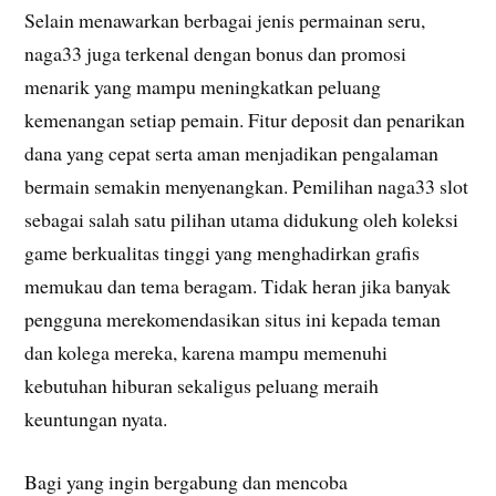
Selain menawarkan berbagai jenis permainan seru,
naga33 juga terkenal dengan bonus dan promosi
menarik yang mampu meningkatkan peluang
kemenangan setiap pemain. Fitur deposit dan penarikan
dana yang cepat serta aman menjadikan pengalaman
bermain semakin menyenangkan. Pemilihan naga33 slot
sebagai salah satu pilihan utama didukung oleh koleksi
game berkualitas tinggi yang menghadirkan grafis
memukau dan tema beragam. Tidak heran jika banyak
pengguna merekomendasikan situs ini kepada teman
dan kolega mereka, karena mampu memenuhi
kebutuhan hiburan sekaligus peluang meraih
keuntungan nyata.
Bagi yang ingin bergabung dan mencoba