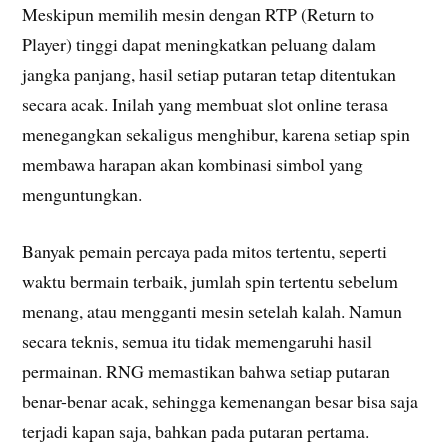
Meskipun memilih mesin dengan RTP (Return to
Player) tinggi dapat meningkatkan peluang dalam
jangka panjang, hasil setiap putaran tetap ditentukan
secara acak. Inilah yang membuat slot online terasa
menegangkan sekaligus menghibur, karena setiap spin
membawa harapan akan kombinasi simbol yang
menguntungkan.
Banyak pemain percaya pada mitos tertentu, seperti
waktu bermain terbaik, jumlah spin tertentu sebelum
menang, atau mengganti mesin setelah kalah. Namun
secara teknis, semua itu tidak memengaruhi hasil
permainan. RNG memastikan bahwa setiap putaran
benar-benar acak, sehingga kemenangan besar bisa saja
terjadi kapan saja, bahkan pada putaran pertama.