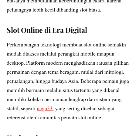
biasanya membutuhkan keberuntungan ekstra karena
peluangnya lebih kecil dibanding slot biasa.
Slot Online di Era Digital
Perkembangan teknologi membuat slot online semakin
mudah diakses melalui perangkat mobile maupun
desktop. Platform modern menghadirkan ratusan pilihan
permainan dengan tema beragam, mulai dari mitologi,
petualangan, hingga budaya Asia. Beberapa pemain juga
memilih bermain melalui situs tertentu yang dikenal
memiliki koleksi permainan lengkap dan sistem yang
stabil, seperti
naga33
, yang sering disebut sebagai
referensi oleh komunitas pemain slot online.