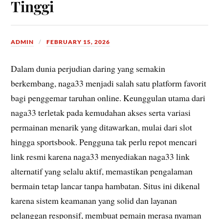
Tinggi
ADMIN
FEBRUARY 15, 2026
Dalam dunia perjudian daring yang semakin
berkembang, naga33 menjadi salah satu platform favorit
bagi penggemar taruhan online. Keunggulan utama dari
naga33 terletak pada kemudahan akses serta variasi
permainan menarik yang ditawarkan, mulai dari slot
hingga sportsbook. Pengguna tak perlu repot mencari
link resmi karena naga33 menyediakan naga33 link
alternatif yang selalu aktif, memastikan pengalaman
bermain tetap lancar tanpa hambatan. Situs ini dikenal
karena sistem keamanan yang solid dan layanan
pelanggan responsif, membuat pemain merasa nyaman