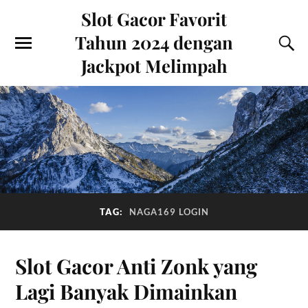
Slot Gacor Favorit
Tahun 2024 dengan
Jackpot Melimpah
TAG:
NAGA169 LOGIN
Slot Gacor Anti Zonk yang
Lagi Banyak Dimainkan