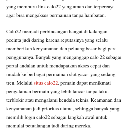
yang memburu link calo22 yang aman dan terpercaya
agar bisa mengakses permainan tanpa hambatan.
Calo22 menjadi perbincangan hangat di kalangan
pecinta judi daring karena reputasinya yang selalu
memberikan kenyamanan dan peluang besar bagi para
penggunanya. Banyak yang menganggap calo 22 sebagai
portal andalan untuk mendapatkan akses cepat dan
mudah ke berbagai permainan slot gacor yang sedang
tren. Melalui
situs calo22
, pemain dapat menikmati
pengalaman bermain yang lebih lancar tanpa takut
terblokir atau mengalami kendala teknis. Keamanan dan
kenyamanan jadi prioritas utama, sehingga banyak yang
memilih login calo22 sebagai langkah awal untuk
memulai petualangan judi daring mereka.