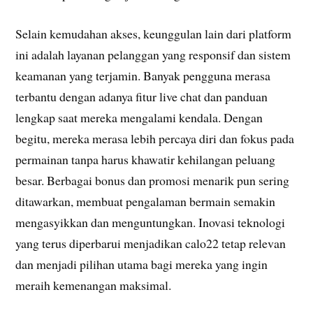
Selain kemudahan akses, keunggulan lain dari platform
ini adalah layanan pelanggan yang responsif dan sistem
keamanan yang terjamin. Banyak pengguna merasa
terbantu dengan adanya fitur live chat dan panduan
lengkap saat mereka mengalami kendala. Dengan
begitu, mereka merasa lebih percaya diri dan fokus pada
permainan tanpa harus khawatir kehilangan peluang
besar. Berbagai bonus dan promosi menarik pun sering
ditawarkan, membuat pengalaman bermain semakin
mengasyikkan dan menguntungkan. Inovasi teknologi
yang terus diperbarui menjadikan calo22 tetap relevan
dan menjadi pilihan utama bagi mereka yang ingin
meraih kemenangan maksimal.