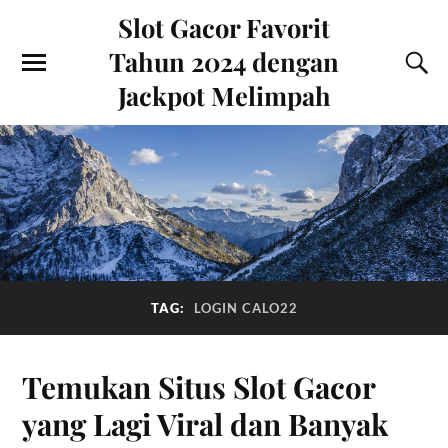
Slot Gacor Favorit
Tahun 2024 dengan
Jackpot Melimpah
TAG:
LOGIN CALO22
Temukan Situs Slot Gacor
yang Lagi Viral dan Banyak