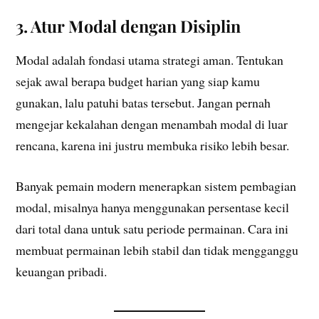
3. Atur Modal dengan Disiplin
Modal adalah fondasi utama strategi aman. Tentukan
sejak awal berapa budget harian yang siap kamu
gunakan, lalu patuhi batas tersebut. Jangan pernah
mengejar kekalahan dengan menambah modal di luar
rencana, karena ini justru membuka risiko lebih besar.
Banyak pemain modern menerapkan sistem pembagian
modal, misalnya hanya menggunakan persentase kecil
dari total dana untuk satu periode permainan. Cara ini
membuat permainan lebih stabil dan tidak mengganggu
keuangan pribadi.