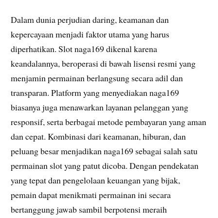
Dalam dunia perjudian daring, keamanan dan
kepercayaan menjadi faktor utama yang harus
diperhatikan. Slot naga169 dikenal karena
keandalannya, beroperasi di bawah lisensi resmi yang
menjamin permainan berlangsung secara adil dan
transparan. Platform yang menyediakan naga169
biasanya juga menawarkan layanan pelanggan yang
responsif, serta berbagai metode pembayaran yang aman
dan cepat. Kombinasi dari keamanan, hiburan, dan
peluang besar menjadikan naga169 sebagai salah satu
permainan slot yang patut dicoba. Dengan pendekatan
yang tepat dan pengelolaan keuangan yang bijak,
pemain dapat menikmati permainan ini secara
bertanggung jawab sambil berpotensi meraih