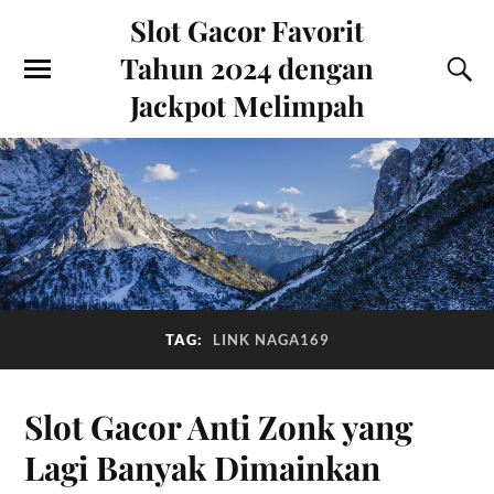
Slot Gacor Favorit
Tahun 2024 dengan
Jackpot Melimpah
TAG:
LINK NAGA169
Slot Gacor Anti Zonk yang
Lagi Banyak Dimainkan