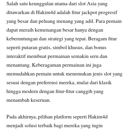
Salah satu keunggulan utama dari slot Asia yang
ditawarkan di Hakim4d adalah fitur jackpot progresif
yang besar dan peluang menang yang adil. Para pemain
dapat meraih kemenangan besar hanya dengan
keberuntungan dan strategi yang tepat. Beragam fitur
seperti putaran gratis, simbol khusus, dan bonus
interaktif membuat permainan semakin seru dan
menantang. Keberagaman permainan ini juga
memudahkan pemain untuk menemukan jenis slot yang
sesuai dengan preferensi mereka, mulai dari klasik
hingga modern dengan fitur-fitur canggih yang
menambah keseruan.
Pada akhirnya, pilihan platform seperti Hakim4d
menjadi solusi terbaik bagi mereka yang ingin