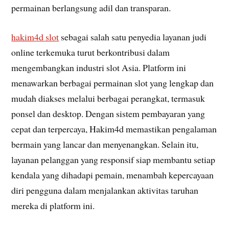
permainan berlangsung adil dan transparan.
hakim4d slot
sebagai salah satu penyedia layanan judi
online terkemuka turut berkontribusi dalam
mengembangkan industri slot Asia. Platform ini
menawarkan berbagai permainan slot yang lengkap dan
mudah diakses melalui berbagai perangkat, termasuk
ponsel dan desktop. Dengan sistem pembayaran yang
cepat dan terpercaya, Hakim4d memastikan pengalaman
bermain yang lancar dan menyenangkan. Selain itu,
layanan pelanggan yang responsif siap membantu setiap
kendala yang dihadapi pemain, menambah kepercayaan
diri pengguna dalam menjalankan aktivitas taruhan
mereka di platform ini.