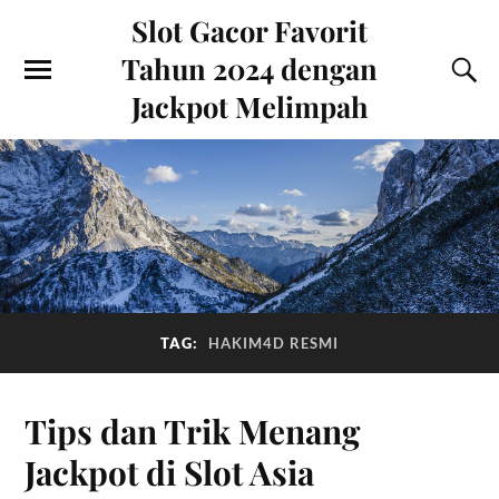
Slot Gacor Favorit
Tahun 2024 dengan
Jackpot Melimpah
TAG:
HAKIM4D RESMI
Tips dan Trik Menang
Jackpot di Slot Asia