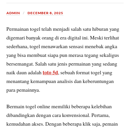
ADMIN
DECEMBER 8, 2025
Permainan togel telah menjadi salah satu hiburan yang
digemari banyak orang di era digital ini. Meski terlihat
sederhana, togel menawarkan sensasi menebak angka
yang bisa membuat siapa pun merasa tegang sekaligus
bersemangat. Salah satu jenis permainan yang sedang
toto 5d
naik daun adalah
, sebuah format togel yang
menantang kemampuan analisis dan keberuntungan
para pemainnya.
Bermain togel online memiliki beberapa kelebihan
dibandingkan dengan cara konvensional. Pertama,
kemudahan akses. Dengan beberapa klik saja, pemain