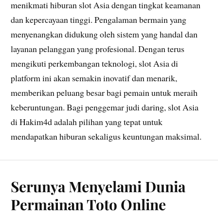
menikmati hiburan slot Asia dengan tingkat keamanan
dan kepercayaan tinggi. Pengalaman bermain yang
menyenangkan didukung oleh sistem yang handal dan
layanan pelanggan yang profesional. Dengan terus
mengikuti perkembangan teknologi, slot Asia di
platform ini akan semakin inovatif dan menarik,
memberikan peluang besar bagi pemain untuk meraih
keberuntungan. Bagi penggemar judi daring, slot Asia
di Hakim4d adalah pilihan yang tepat untuk
mendapatkan hiburan sekaligus keuntungan maksimal.
Serunya Menyelami Dunia
Permainan Toto Online