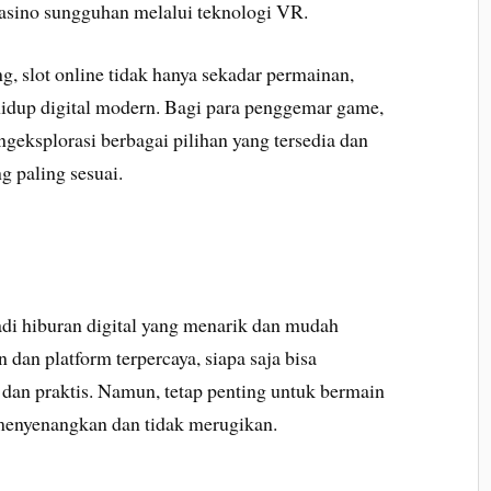
kasino sungguhan melalui teknologi VR.
, slot online tidak hanya sekadar permainan,
 hidup digital modern. Bagi para penggemar game,
ngeksplorasi berbagai pilihan yang tersedia dan
 paling sesuai.
adi hiburan digital yang menarik dan mudah
 dan platform terpercaya, siapa saja bisa
dan praktis. Namun, tetap penting untuk bermain
menyenangkan dan tidak merugikan.