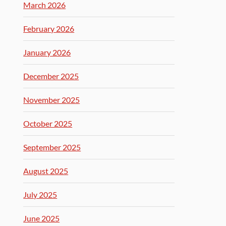
March 2026
February 2026
January 2026
December 2025
November 2025
October 2025
September 2025
August 2025
July 2025
June 2025