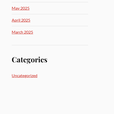
May 2025
April 2025
March 2025
Categories
Uncategorized