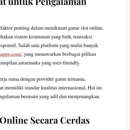
at untuk Pengalaman
faktor penting dalam menikmati game slot online.
diakan sistem keamanan yang baik, transaksi
esponsif. Salah satu platform yang mulai banyak
mapps.com/
, yang menawarkan berbagai pilihan
tampilan antarmuka yang user-friendly.
ekerja sama dengan provider game ternama,
 memiliki standar kualitas internasional. Hal ini
ngalaman bermain yang adil dan menyenangkan.
 Online Secara Cerdas