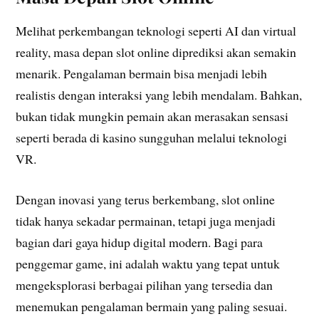
Melihat perkembangan teknologi seperti AI dan virtual
reality, masa depan slot online diprediksi akan semakin
menarik. Pengalaman bermain bisa menjadi lebih
realistis dengan interaksi yang lebih mendalam. Bahkan,
bukan tidak mungkin pemain akan merasakan sensasi
seperti berada di kasino sungguhan melalui teknologi
VR.
Dengan inovasi yang terus berkembang, slot online
tidak hanya sekadar permainan, tetapi juga menjadi
bagian dari gaya hidup digital modern. Bagi para
penggemar game, ini adalah waktu yang tepat untuk
mengeksplorasi berbagai pilihan yang tersedia dan
menemukan pengalaman bermain yang paling sesuai.