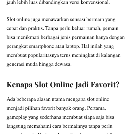
jauh lebih luas dibandingkan versi konvensional.
Slot online juga menawarkan sensasi bermain yang
cepat dan praktis. Tanpa perlu keluar rumah, pemain
bisa menikmati berbagai jenis permainan hanya dengan
perangkat smartphone atau laptop. Hal inilah yang
membuat popularitasnya terus meningkat di kalangan
generasi muda hingga dewasa.
Kenapa Slot Online Jadi Favorit?
Ada beberapa alasan utama mengapa slot online
menjadi pilihan favorit banyak orang. Pertama,
gameplay yang sederhana membuat siapa saja bisa
langsung memahami cara bermainnya tanpa perlu