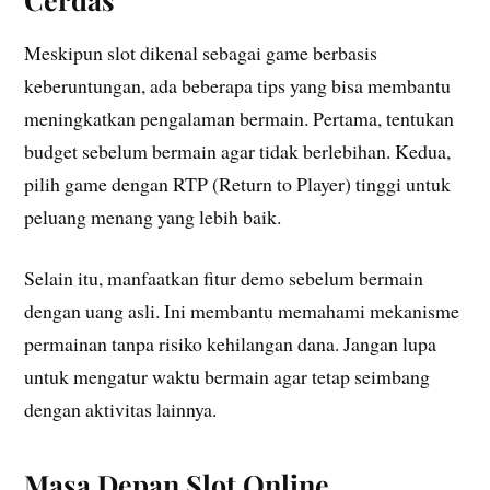
Meskipun slot dikenal sebagai game berbasis
keberuntungan, ada beberapa tips yang bisa membantu
meningkatkan pengalaman bermain. Pertama, tentukan
budget sebelum bermain agar tidak berlebihan. Kedua,
pilih game dengan RTP (Return to Player) tinggi untuk
peluang menang yang lebih baik.
Selain itu, manfaatkan fitur demo sebelum bermain
dengan uang asli. Ini membantu memahami mekanisme
permainan tanpa risiko kehilangan dana. Jangan lupa
untuk mengatur waktu bermain agar tetap seimbang
dengan aktivitas lainnya.
Masa Depan Slot Online