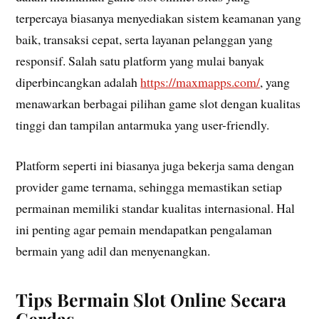
terpercaya biasanya menyediakan sistem keamanan yang
baik, transaksi cepat, serta layanan pelanggan yang
responsif. Salah satu platform yang mulai banyak
diperbincangkan adalah
https://maxmapps.com/
, yang
menawarkan berbagai pilihan game slot dengan kualitas
tinggi dan tampilan antarmuka yang user-friendly.
Platform seperti ini biasanya juga bekerja sama dengan
provider game ternama, sehingga memastikan setiap
permainan memiliki standar kualitas internasional. Hal
ini penting agar pemain mendapatkan pengalaman
bermain yang adil dan menyenangkan.
Tips Bermain Slot Online Secara
Cerdas