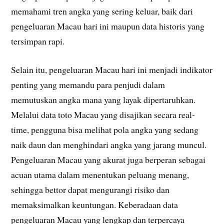
memahami tren angka yang sering keluar, baik dari
pengeluaran Macau hari ini maupun data historis yang
tersimpan rapi.
Selain itu, pengeluaran Macau hari ini menjadi indikator
penting yang memandu para penjudi dalam
memutuskan angka mana yang layak dipertaruhkan.
Melalui data toto Macau yang disajikan secara real-
time, pengguna bisa melihat pola angka yang sedang
naik daun dan menghindari angka yang jarang muncul.
Pengeluaran Macau yang akurat juga berperan sebagai
acuan utama dalam menentukan peluang menang,
sehingga bettor dapat mengurangi risiko dan
memaksimalkan keuntungan. Keberadaan data
pengeluaran Macau yang lengkap dan terpercaya