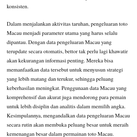
konsisten.
Dalam menjalankan aktivitas taruhan, pengeluaran toto
Macau menjadi parameter utama yang harus selalu
dipantau. Dengan data pengeluaran Macau yang
terupdate secara otomatis, bettor tak perlu lagi khawatir
akan kekurangan informasi penting. Mereka bisa
memanfaatkan data tersebut untuk menyusun strategi
yang lebih matang dan terukur, sehingga peluang
keberhasilan meningkat. Penggunaan data Macau yang
komprehensif dan akurat juga mendorong para pemain
untuk lebih disiplin dan analitis dalam memilih angka.
Kesimpulannya, mengandalkan data pengeluaran Macau
secara rutin akan membuka peluang besar untuk meraih
kemenangan besar dalam permainan toto Macau.