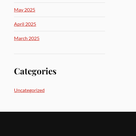
May 2025
April 2025
March 2025
Categories
Uncategorized