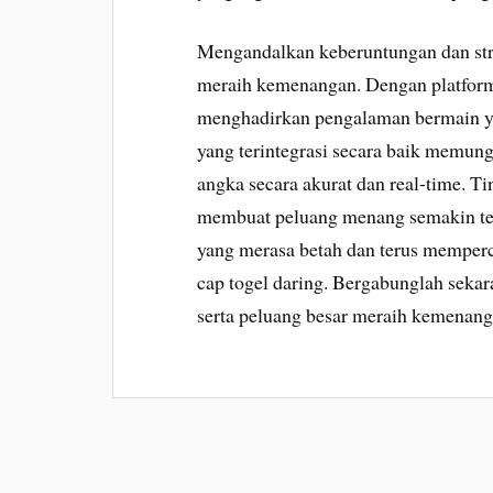
Mengandalkan keberuntungan dan stra
meraih kemenangan. Dengan platform
menghadirkan pengalaman bermain y
yang terintegrasi secara baik memu
angka secara akurat dan real-time. T
membuat peluang menang semakin terb
yang merasa betah dan terus memperc
cap togel daring. Bergabunglah seka
serta peluang besar meraih kemenang