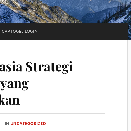
:
CAPTOGEL LOGIN
sia Strategi
 yang
kan
IN
UNCATEGORIZED