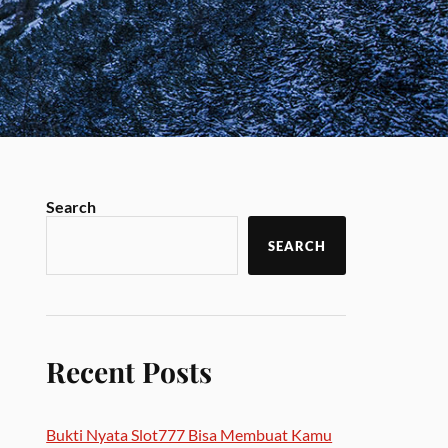
Search
SEARCH
Recent Posts
Bukti Nyata Slot777 Bisa Membuat Kamu