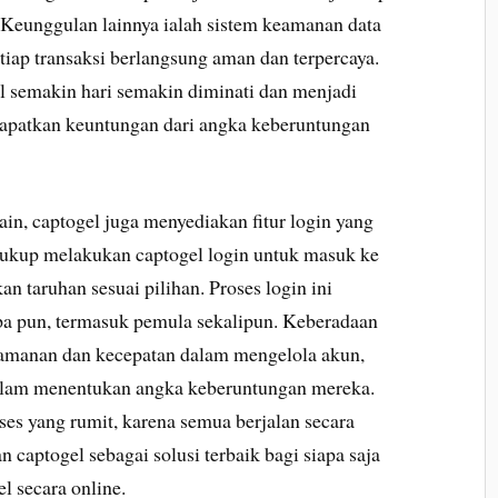
Keunggulan lainnya ialah sistem keamanan data
tiap transaksi berlangsung aman dan terpercaya.
l semakin hari semakin diminati dan menjadi
dapatkan keuntungan dari angka keberuntungan
, captogel juga menyediakan fitur login yang
cukup melakukan captogel login untuk masuk ke
 taruhan sesuai pilihan. Proses login ini
apa pun, termasuk pemula sekalipun. Keberadaan
nyamanan dan kecepatan dalam mengelola akun,
dalam menentukan angka keberuntungan mereka.
ses yang rumit, karena semua berjalan secara
 captogel sebagai solusi terbaik bagi siapa saja
l secara online.