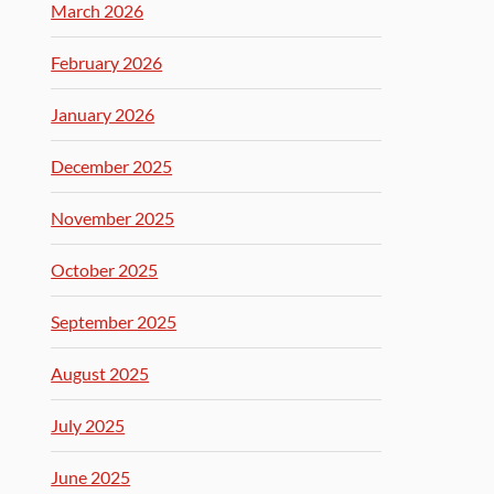
March 2026
February 2026
January 2026
December 2025
November 2025
October 2025
September 2025
August 2025
July 2025
June 2025