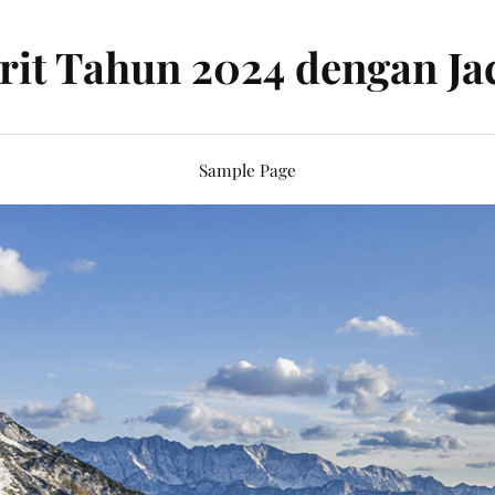
orit Tahun 2024 dengan J
Sample Page