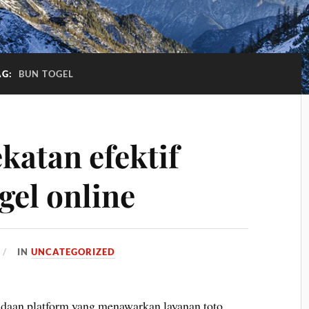
AG:
BUN TOGEL
katan efektif
gel online
IN
UNCATEGORIZED
adaan platform yang menawarkan layanan toto