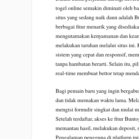
togel online semakin diminati oleh b
situs yang sedang naik daun adalah 
berbagai fitur menarik yang disedia
mengutamakan kenyamanan dan keaman
melakukan taruhan melalui situs ini.
sistem yang cepat dan responsif, m
tanpa hambatan berarti. Selain itu, p
real-time membuat bettor tetap menda
Bagi pemain baru yang ingin bergabu
dan tidak memakan waktu lama. Melalu
mengisi formulir singkat dan mulai me
Setelah terdaftar, akses ke fitur Bunt
memantau hasil, melakukan deposit
Pengalaman pengguna di platform in