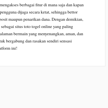
engakses berbagai fitur di mana saja dan kapan
pengguna dijaga secara ketat, sehingga bettor
posit maupun penarikan dana. Dengan demikian,
ebagai situs toto togel online yang paling
alaman bermain yang menyenangkan, aman, dan
uk bergabung dan rasakan sendiri sensasi
tform ini!