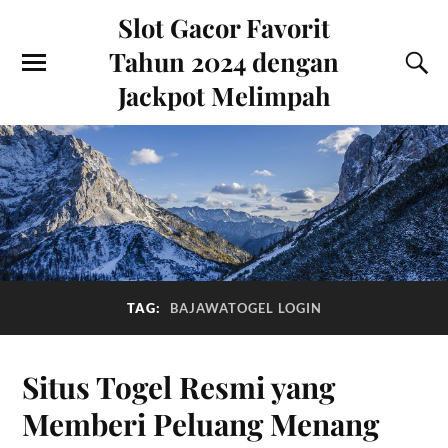
Slot Gacor Favorit
Tahun 2024 dengan
Jackpot Melimpah
TAG:
BAJAWATOGEL LOGIN
Situs Togel Resmi yang
Memberi Peluang Menang