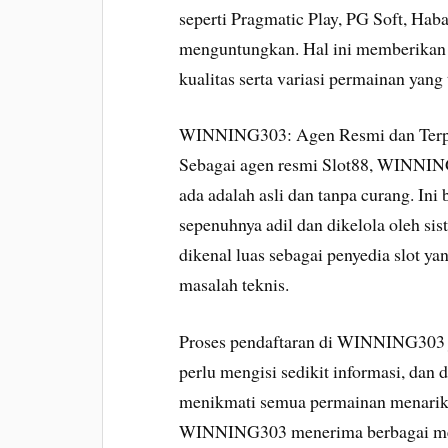
seperti Pragmatic Play, PG Soft, Haba
menguntungkan. Hal ini memberikan
kualitas serta variasi permainan yang 
WINNING303: Agen Resmi dan Terpe
Sebagai agen resmi Slot88, WINNI
ada adalah asli dan tanpa curang. Ini 
sepenuhnya adil dan dikelola oleh sis
dikenal luas sebagai penyedia slot ya
masalah teknis.
Proses pendaftaran di WINNING303 j
perlu mengisi sedikit informasi, dan
menikmati semua permainan menarik
WINNING303 menerima berbagai meto