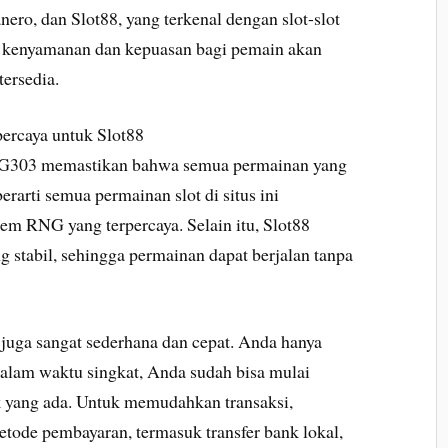
nero, dan Slot88, yang terkenal dengan slot-slot
 kenyamanan dan kepuasan bagi pemain akan
tersedia.
rcaya untuk Slot88
NG303 memastikan bahwa semua permainan yang
berarti semua permainan slot di situs ini
tem RNG yang terpercaya. Selain itu, Slot88
ng stabil, sehingga permainan dapat berjalan tanpa
uga sangat sederhana dan cepat. Anda hanya
 dalam waktu singkat, Anda sudah bisa mulai
 yang ada. Untuk memudahkan transaksi,
de pembayaran, termasuk transfer bank lokal,