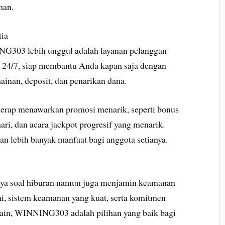
han.
tia
G303 lebih unggul adalah layanan pelanggan
ia 24/7, siap membantu Anda kapan saja dengan
ainan, deposit, dan penarikan dana.
erap menawarkan promosi menarik, seperti bonus
ari, dan acara jackpot progresif yang menarik.
n lebih banyak manfaat bagi anggota setianya.
a soal hiburan namun juga menjamin keamanan
i, sistem keamanan yang kuat, serta komitmen
ain, WINNING303 adalah pilihan yang baik bagi