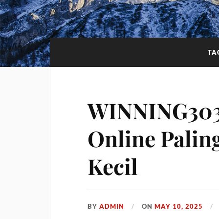
TA
WINNING303:
Online Palin
Kecil
BY
ADMIN
ON
MAY 10, 2025