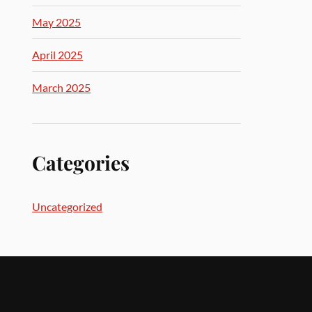
May 2025
April 2025
March 2025
Categories
Uncategorized