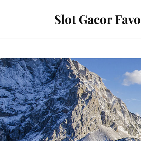
Slot Gacor Fav