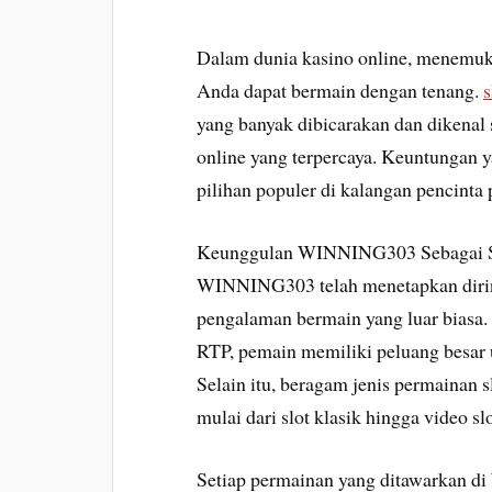
Dalam dunia kasino online, menemuka
Anda dapat bermain dengan tenang.
s
yang banyak dibicarakan dan dikenal s
online yang terpercaya. Keuntunga
pilihan populer di kalangan pencinta 
Keunggulan WINNING303 Sebagai Sit
WINNING303 telah menetapkan dirin
pengalaman bermain yang luar biasa.
RTP, pemain memiliki peluang besar
Selain itu, beragam jenis permainan 
mulai dari slot klasik hingga video 
Setiap permainan yang ditawarkan d