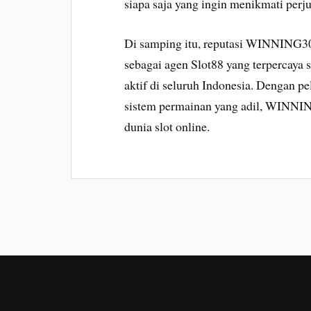
siapa saja yang ingin menikmati perju
Di samping itu, reputasi WINNING303
sebagai agen Slot88 yang terpercaya 
aktif di seluruh Indonesia. Dengan pe
sistem permainan yang adil, WINNIN
dunia slot online.