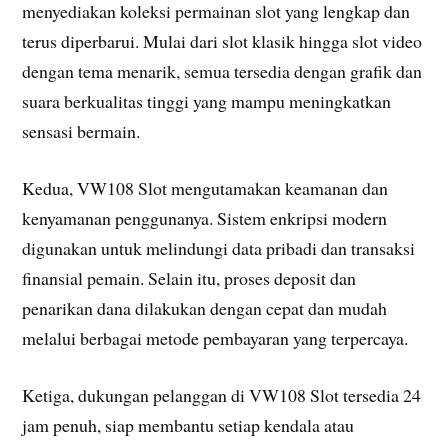
menyediakan koleksi permainan slot yang lengkap dan
terus diperbarui. Mulai dari slot klasik hingga slot video
dengan tema menarik, semua tersedia dengan grafik dan
suara berkualitas tinggi yang mampu meningkatkan
sensasi bermain.
Kedua, VW108 Slot mengutamakan keamanan dan
kenyamanan penggunanya. Sistem enkripsi modern
digunakan untuk melindungi data pribadi dan transaksi
finansial pemain. Selain itu, proses deposit dan
penarikan dana dilakukan dengan cepat dan mudah
melalui berbagai metode pembayaran yang terpercaya.
Ketiga, dukungan pelanggan di VW108 Slot tersedia 24
jam penuh, siap membantu setiap kendala atau