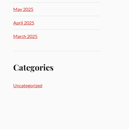
May 2025
April 2025
March 2025
Categories
Uncategorized