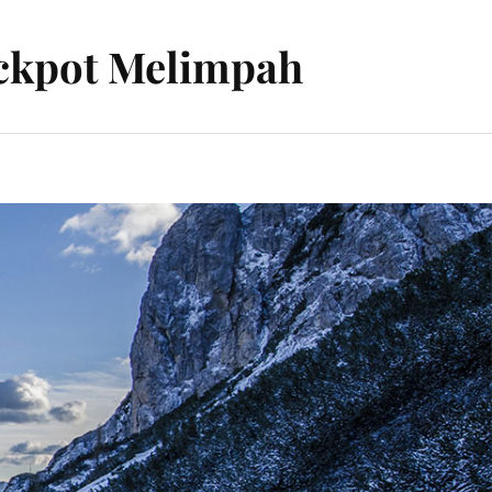
ackpot Melimpah