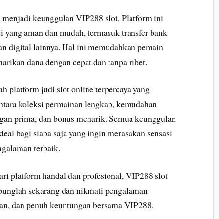
 menjadi keunggulan VIP288 slot. Platform ini
i yang aman dan mudah, termasuk transfer bank
an digital lainnya. Hal ini memudahkan pemain
rikan dana dengan cepat dan tanpa ribet.
h platform judi slot online terpercaya yang
tara koleksi permainan lengkap, kemudahan
ggan prima, dan bonus menarik. Semua keunggulan
deal bagi siapa saja yang ingin merasakan sensasi
ngalaman terbaik.
ari platform handal dan profesional, VIP288 slot
abunglah sekarang dan nikmati pengalaman
an, dan penuh keuntungan bersama VIP288.