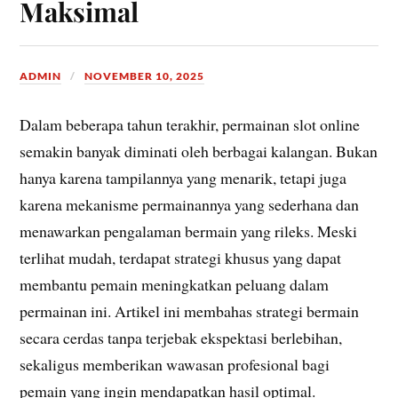
Maksimal
ADMIN
NOVEMBER 10, 2025
Dalam beberapa tahun terakhir, permainan slot online
semakin banyak diminati oleh berbagai kalangan. Bukan
hanya karena tampilannya yang menarik, tetapi juga
karena mekanisme permainannya yang sederhana dan
menawarkan pengalaman bermain yang rileks. Meski
terlihat mudah, terdapat strategi khusus yang dapat
membantu pemain meningkatkan peluang dalam
permainan ini. Artikel ini membahas strategi bermain
secara cerdas tanpa terjebak ekspektasi berlebihan,
sekaligus memberikan wawasan profesional bagi
pemain yang ingin mendapatkan hasil optimal.