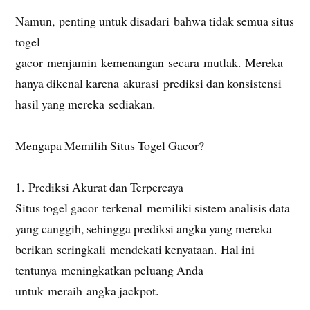
Namun, penting untuk disadari bahwa tidak semua situs
togel
gacor menjamin kemenangan secara mutlak. Mereka
hanya dikenal karena akurasi prediksi dan konsistensi
hasil yang mereka sediakan.
Mengapa Memilih Situs Togel Gacor?
1. Prediksi Akurat dan Terpercaya
Situs togel gacor terkenal memiliki sistem analisis data
yang canggih, sehingga prediksi angka yang mereka
berikan seringkali mendekati kenyataan. Hal ini
tentunya meningkatkan peluang Anda
untuk meraih angka jackpot.