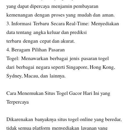
yang dapat dipercaya menjamin pembayaran
kemenangan dengan proses yang mudah dan aman.
3. Informasi Terbaru Secara Real-Time: Menyediakan
data tentang angka keluar dan prediksi
terbaru dengan cepat dan akurat.
4. Beragam Pilihan Pasaran
Togel: Menawarkan berbagai jenis pasaran togel
dari berbagai negara seperti Singapore, Hong Kong,
Sydney, Macau, dan lainnya.
Cara Menemukan Situs Togel Gacor Hari Ini yang
Terpercaya
Dikarenakan banyaknya situs togel online yang beredar,
tidak semua platform menyediakan layanan yang