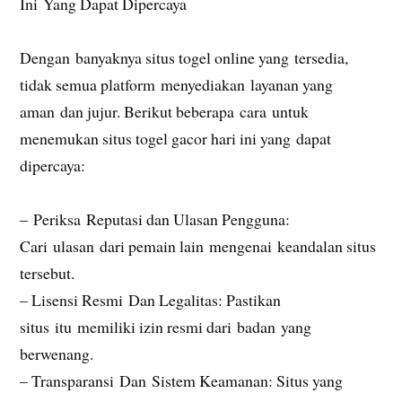
Ini Yang Dapat Dipercaya
Dengan banyaknya situs togel online yang tersedia,
tidak semua platform menyediakan layanan yang
aman dan jujur. Berikut beberapa cara untuk
menemukan situs togel gacor hari ini yang dapat
dipercaya:
– Periksa Reputasi dan Ulasan Pengguna:
Cari ulasan dari pemain lain mengenai keandalan situs
tersebut.
– Lisensi Resmi Dan Legalitas: Pastikan
situs itu memiliki izin resmi dari badan yang
berwenang.
– Transparansi Dan Sistem Keamanan: Situs yang