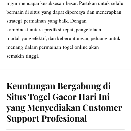
ingin mencapai kesuksesan besar. Pastikan untuk selalu
bermain di situs yang dapat dipercaya dan menerapkan
strategi permainan yang baik. Dengan
kombinasi antara prediksi tepat, pengelolaan
modal yang efektif, dan keberuntungan, peluang untuk
menang dalam permainan togel online akan
semakin tinggi.
Keuntungan Bergabung di
Situs Togel Gacor Hari Ini
yang Menyediakan Customer
Support Profesional