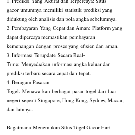
1. Prediksi Yang Akurat dan Terpercaya: Situs
gacor umumnya memiliki statistik prediksi yang
didukung oleh analisis dan pola angka sebelumnya.
2. Pembayaran Yang Cepat dan Aman: Platform yang
dapat dipercaya memastikan pembayaran
kemenangan dengan proses yang efisien dan aman.
3. Informasi Terupdate Secara Real-
Time: Menyediakan informasi angka keluar dan
prediksi terbaru secara cepat dan tepat.
4. Beragam Pasaran
Togel: Menawarkan berbagai pasar togel dari luar
negeri seperti Singapore, Hong Kong, Sydney, Macau,
dan lainnya.
Bagaimana Menemukan Situs Togel Gacor Hari