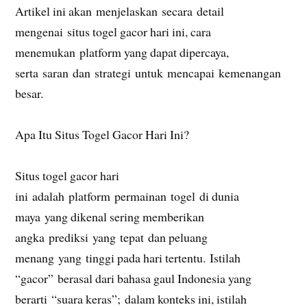
Artikel ini akan menjelaskan secara detail
mengenai situs togel gacor hari ini, cara
menemukan platform yang dapat dipercaya,
serta saran dan strategi untuk mencapai kemenangan
besar.
Apa Itu Situs Togel Gacor Hari Ini?
Situs togel gacor hari
ini adalah platform permainan togel di dunia
maya yang dikenal sering memberikan
angka prediksi yang tepat dan peluang
menang yang tinggi pada hari tertentu. Istilah
“gacor” berasal dari bahasa gaul Indonesia yang
berarti “suara keras”; dalam konteks ini, istilah