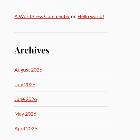
A WordPress Commenter
on
Hello world!
Archives
August 2026
July 2026
June 2026
May 2026
April 2026