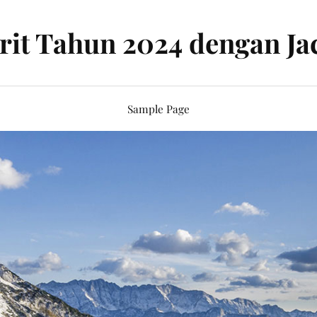
orit Tahun 2024 dengan J
Sample Page