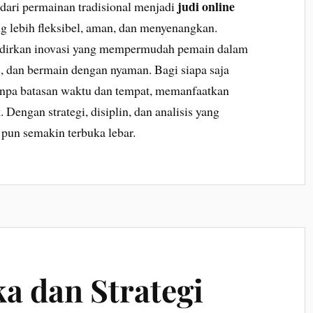
judi online
dari permainan tradisional menjadi
lebih fleksibel, aman, dan menyenangkan.
irkan inovasi yang mempermudah pemain dalam
s, dan bermain dengan nyaman. Bagi siapa saja
tanpa batasan waktu dan tempat, memanfaatkan
. Dengan strategi, disiplin, dan analisis yang
pun semakin terbuka lebar.
ka dan Strategi