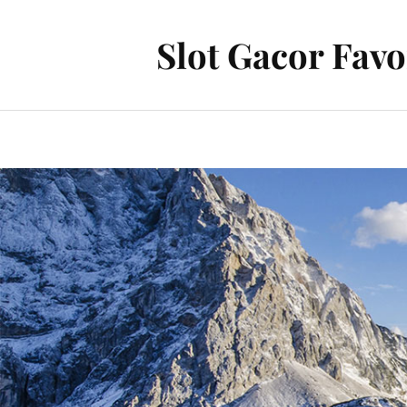
Slot Gacor Fav