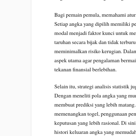
Bagi pemain pemula, memahami aturan
Setiap angka yang dipilih memiliki p
modal menjadi faktor kunci untuk m
taruhan secara bijak dan tidak terbu
meminimalkan risiko kerugian. Dala
aspek utama agar pengalaman berma
tekanan finansial berlebihan.
Selain itu, strategi analisis statistik
Dengan meneliti pola angka yang mu
membuat prediksi yang lebih matang
memenangkan togel, penggunaan pen
keputusan yang lebih rasional. Di sin
histori keluaran angka yang memuda