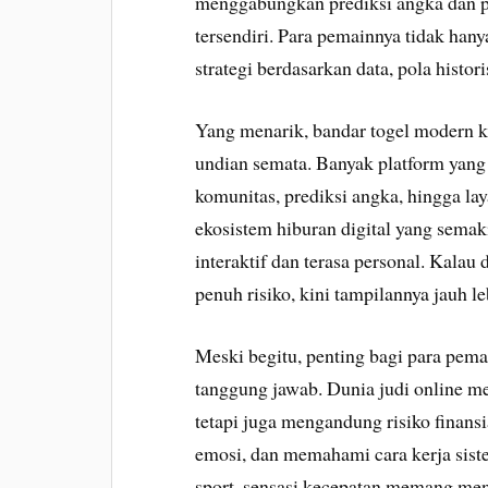
menggabungkan prediksi angka dan pe
tersendiri. Para pemainnya tidak han
strategi berdasarkan data, pola histor
Yang menarik, bandar togel modern ki
undian semata. Banyak platform yan
komunitas, prediksi angka, hingga l
ekosistem hiburan digital yang sema
interaktif dan terasa personal. Kala
penuh risiko, kini tampilannya jauh l
Meski begitu, penting bagi para pema
tanggung jawab. Dunia judi online me
tetapi juga mengandung risiko finansi
emosi, dan memahami cara kerja siste
sport, sensasi kecepatan memang mengg