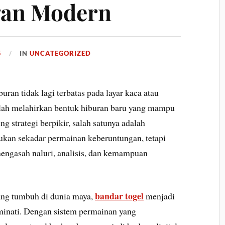
gan Modern
5
IN
UNCATEGORIZED
buran tidak lagi terbatas pada layar kaca atau
elah melahirkan bentuk hiburan baru yang mampu
 strategi berpikir, salah satunya adalah
 bukan sekadar permainan keberuntungan, tetapi
mengasah naluri, analisis, dan kemampuan
bandar togel
ang tumbuh di dunia maya,
menjadi
iminati. Dengan sistem permainan yang