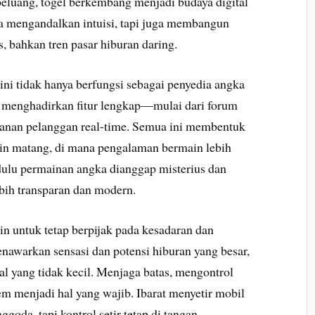
luang, togel berkembang menjadi budaya digital
ya mengandalkan intuisi, tapi juga membangun
is, bahkan tren pasar hiburan daring.
ni tidak hanya berfungsi sebagai penyedia angka
g menghadirkan fitur lengkap—mulai dari forum
ayanan pelanggan real-time. Semua ini membentuk
kin matang, di mana pengalaman bermain lebih
u dulu permainan angka dianggap misterius dan
ebih transparan dan modern.
in untuk tetap berpijak pada kesadaran dan
nawarkan sensasi dan potensi hiburan yang besar,
al yang tidak kecil. Menjaga batas, mengontrol
m menjadi hal yang wajib. Ibarat menyetir mobil
oda, tapi kontrol setir tetap di tangan