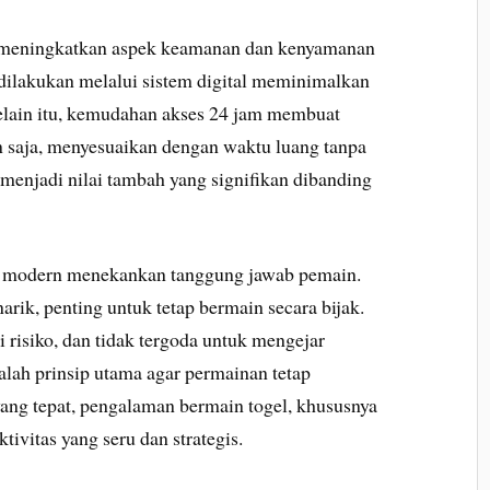
meningkatkan aspek keamanan dan kenyamanan
 dilakukan melalui sistem digital meminimalkan
 Selain itu, kemudahan akses 24 jam membuat
 saja, menyesuaikan dengan waktu luang tanpa
as menjadi nilai tambah yang signifikan dibanding
el modern menekankan tanggung jawab pemain.
ik, penting untuk tetap bermain secara bijak.
risiko, dan tidak tergoda untuk mengejar
alah prinsip utama agar permainan tetap
ng tepat, pengalaman bermain togel, khususnya
ktivitas yang seru dan strategis.