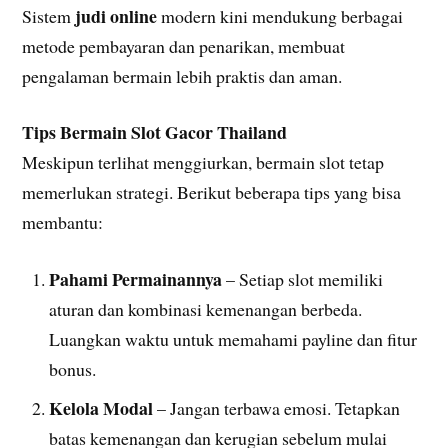
judi online
Sistem
modern kini mendukung berbagai
metode pembayaran dan penarikan, membuat
pengalaman bermain lebih praktis dan aman.
Tips Bermain Slot Gacor Thailand
Meskipun terlihat menggiurkan, bermain slot tetap
memerlukan strategi. Berikut beberapa tips yang bisa
membantu:
Pahami Permainannya
– Setiap slot memiliki
aturan dan kombinasi kemenangan berbeda.
Luangkan waktu untuk memahami payline dan fitur
bonus.
Kelola Modal
– Jangan terbawa emosi. Tetapkan
batas kemenangan dan kerugian sebelum mulai