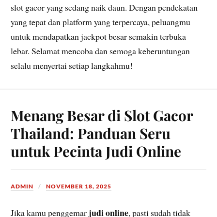
slot gacor yang sedang naik daun. Dengan pendekatan
yang tepat dan platform yang terpercaya, peluangmu
untuk mendapatkan jackpot besar semakin terbuka
lebar. Selamat mencoba dan semoga keberuntungan
selalu menyertai setiap langkahmu!
Menang Besar di Slot Gacor
Thailand: Panduan Seru
untuk Pecinta Judi Online
ADMIN
NOVEMBER 18, 2025
judi online
Jika kamu penggemar
, pasti sudah tidak