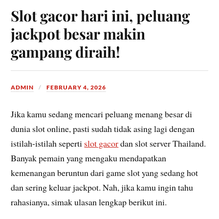
Slot gacor hari ini, peluang
jackpot besar makin
gampang diraih!
ADMIN
FEBRUARY 4, 2026
Jika kamu sedang mencari peluang menang besar di
dunia slot online, pasti sudah tidak asing lagi dengan
istilah-istilah seperti
slot gacor
dan slot server Thailand.
Banyak pemain yang mengaku mendapatkan
kemenangan beruntun dari game slot yang sedang hot
dan sering keluar jackpot. Nah, jika kamu ingin tahu
rahasianya, simak ulasan lengkap berikut ini.