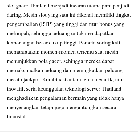
slot gacor Thailand menjadi incaran utama para penjudi
daring. Mesin slot yang satu ini dikenal memiliki tingkat
pengembalian (RTP) yang tinggi dan fitur bonus yang
melimpah, sehingga peluang untuk mendapatkan
kemenangan besar cukup tinggi. Pemain sering kali
memanfaatkan momen-momen tertentu saat mesin
menunjukkan pola gacor, sehingga mereka dapat
memaksimalkan peluang dan meningkatkan peluang
meraih jackpot. Kombinasi antara tema menarik, fitur
inovatif, serta keunggulan teknologi server Thailand
menghadirkan pengalaman bermain yang tidak hanya
menyenangkan tetapi juga menguntungkan secara
finansial.