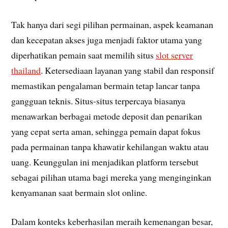
Tak hanya dari segi pilihan permainan, aspek keamanan
dan kecepatan akses juga menjadi faktor utama yang
diperhatikan pemain saat memilih situs
slot server
thailand
. Ketersediaan layanan yang stabil dan responsif
memastikan pengalaman bermain tetap lancar tanpa
gangguan teknis. Situs-situs terpercaya biasanya
menawarkan berbagai metode deposit dan penarikan
yang cepat serta aman, sehingga pemain dapat fokus
pada permainan tanpa khawatir kehilangan waktu atau
uang. Keunggulan ini menjadikan platform tersebut
sebagai pilihan utama bagi mereka yang menginginkan
kenyamanan saat bermain slot online.
Dalam konteks keberhasilan meraih kemenangan besar,