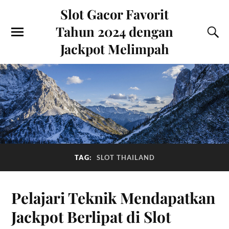
Slot Gacor Favorit
Tahun 2024 dengan
Jackpot Melimpah
TAG:
SLOT THAILAND
Pelajari Teknik Mendapatkan
Jackpot Berlipat di Slot