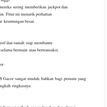
mereka sering memberikan jackpot dan
. Fitur ini menarik perhatian
r keuntungan besar.
nsif dan ramah siap membantu
selama bermain atau bertransaksi.
or
RIS Gacor sangat mudah, bahkan bagi pemain yang
angkah ringkasnya: