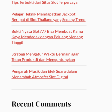
Tips Terbukti dari Situs Slot Terpercaya
Pelajari Teknik Mendapatkan Jackpot
Berlipat di Slot Thailand yang Sedang Trend
Bukti Nyata Slot777 Bisa Membuat Kamu
Kaya Mendadak dengan Peluang Menang
Tinggi!
Strategi Mengatur Waktu Bermain agar
Tetap Produktif dan Menguntungkan
Pengaruh Musik dan Efek Suara dalam
Menambah Atmosfer Slot Digital
Recent Comments