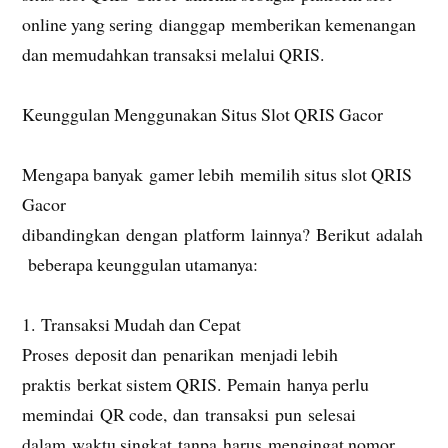
online yang sering dianggap memberikan kemenangan
dan memudahkan transaksi melalui QRIS.
Keunggulan Menggunakan Situs Slot QRIS Gacor
Mengapa banyak gamer lebih memilih situs slot QRIS
Gacor
dibandingkan dengan platform lainnya? Berikut adalah
beberapa keunggulan utamanya:
1. Transaksi Mudah dan Cepat
Proses deposit dan penarikan menjadi lebih
praktis berkat sistem QRIS. Pemain hanya perlu
memindai QR code, dan transaksi pun selesai
dalam waktu singkat tanpa harus mengingat nomor