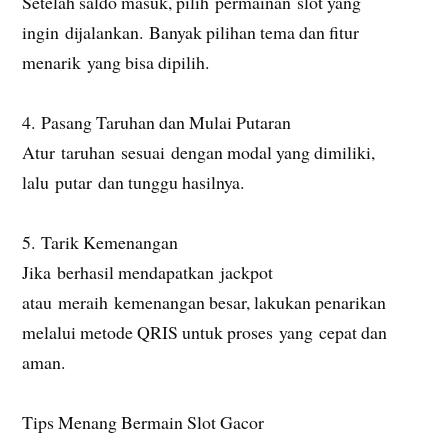
Setelah saldo masuk, pilih permainan slot yang
ingin dijalankan. Banyak pilihan tema dan fitur
menarik yang bisa dipilih.
4. Pasang Taruhan dan Mulai Putaran
Atur taruhan sesuai dengan modal yang dimiliki,
lalu putar dan tunggu hasilnya.
5. Tarik Kemenangan
Jika berhasil mendapatkan jackpot
atau meraih kemenangan besar, lakukan penarikan
melalui metode QRIS untuk proses yang cepat dan
aman.
Tips Menang Bermain Slot Gacor