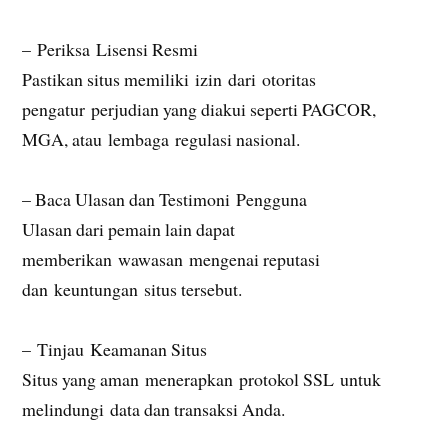
– Periksa Lisensi Resmi
Pastikan situs memiliki izin dari otoritas
pengatur perjudian yang diakui seperti PAGCOR,
MGA, atau lembaga regulasi nasional.
– Baca Ulasan dan Testimoni Pengguna
Ulasan dari pemain lain dapat
memberikan wawasan mengenai reputasi
dan keuntungan situs tersebut.
– Tinjau Keamanan Situs
Situs yang aman menerapkan protokol SSL untuk
melindungi data dan transaksi Anda.