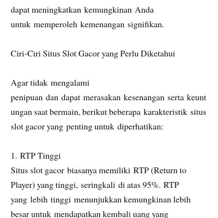
dapat meningkatkan kemungkinan Anda
untuk memperoleh kemenangan signifikan.
Ciri-Ciri Situs Slot Gacor yang Perlu Diketahui
Agar tidak mengalami
penipuan dan dapat merasakan kesenangan serta keunt
ungan saat bermain, berikut beberapa karakteristik situs
slot gacor yang penting untuk diperhatikan:
1. RTP Tinggi
Situs slot gacor biasanya memiliki RTP (Return to
Player) yang tinggi, seringkali di atas 95%. RTP
yang lebih tinggi menunjukkan kemungkinan lebih
besar untuk mendapatkan kembali uang yang