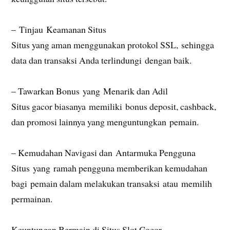
– Tinjau Keamanan Situs
Situs yang aman menggunakan protokol SSL, sehingga
data dan transaksi Anda terlindungi dengan baik.
– Tawarkan Bonus yang Menarik dan Adil
Situs gacor biasanya memiliki bonus deposit, cashback,
dan promosi lainnya yang menguntungkan pemain.
– Kemudahan Navigasi dan Antarmuka Pengguna
Situs yang ramah pengguna memberikan kemudahan
bagi pemain dalam melakukan transaksi atau memilih
permainan.
Keuntungan Bermain di Situs Slot Gacor