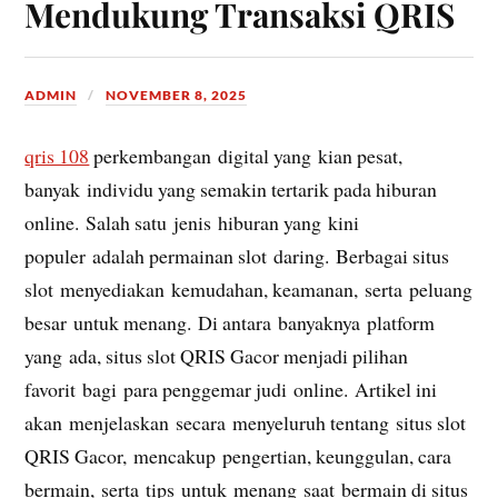
Mendukung Transaksi QRIS
ADMIN
NOVEMBER 8, 2025
qris 108
perkembangan digital yang kian pesat,
banyak individu yang semakin tertarik pada hiburan
online. Salah satu jenis hiburan yang kini
populer adalah permainan slot daring. Berbagai situs
slot menyediakan kemudahan, keamanan, serta peluang
besar untuk menang. Di antara banyaknya platform
yang ada, situs slot QRIS Gacor menjadi pilihan
favorit bagi para penggemar judi online. Artikel ini
akan menjelaskan secara menyeluruh tentang situs slot
QRIS Gacor, mencakup pengertian, keunggulan, cara
bermain, serta tips untuk menang saat bermain di situs