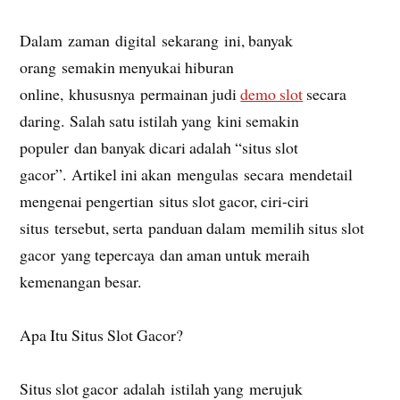
Dalam zaman digital sekarang ini, banyak
orang semakin menyukai hiburan
online, khususnya permainan judi
demo slot
secara
daring. Salah satu istilah yang kini semakin
populer dan banyak dicari adalah “situs slot
gacor”. Artikel ini akan mengulas secara mendetail
mengenai pengertian situs slot gacor, ciri-ciri
situs tersebut, serta panduan dalam memilih situs slot
gacor yang tepercaya dan aman untuk meraih
kemenangan besar.
Apa Itu Situs Slot Gacor?
Situs slot gacor adalah istilah yang merujuk