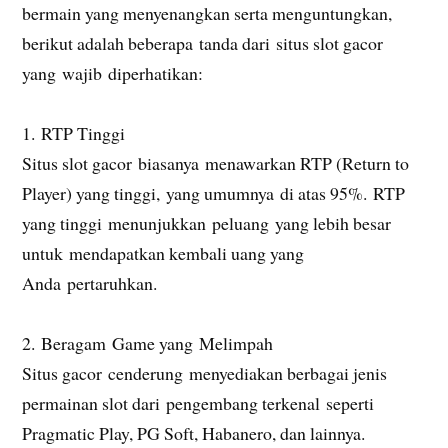
bermain yang menyenangkan serta menguntungkan,
berikut adalah beberapa tanda dari situs slot gacor
yang wajib diperhatikan:
1. RTP Tinggi
Situs slot gacor biasanya menawarkan RTP (Return to
Player) yang tinggi, yang umumnya di atas 95%. RTP
yang tinggi menunjukkan peluang yang lebih besar
untuk mendapatkan kembali uang yang
Anda pertaruhkan.
2. Beragam Game yang Melimpah
Situs gacor cenderung menyediakan berbagai jenis
permainan slot dari pengembang terkenal seperti
Pragmatic Play, PG Soft, Habanero, dan lainnya.