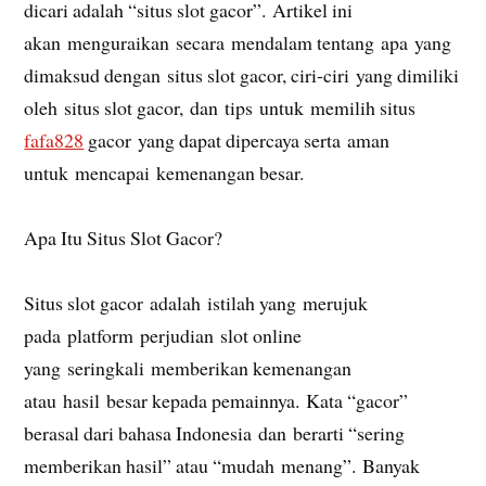
dicari adalah “situs slot gacor”. Artikel ini
akan menguraikan secara mendalam tentang apa yang
dimaksud dengan situs slot gacor, ciri-ciri yang dimiliki
oleh situs slot gacor, dan tips untuk memilih situs
fafa828
gacor yang dapat dipercaya serta aman
untuk mencapai kemenangan besar.
Apa Itu Situs Slot Gacor?
Situs slot gacor adalah istilah yang merujuk
pada platform perjudian slot online
yang seringkali memberikan kemenangan
atau hasil besar kepada pemainnya. Kata “gacor”
berasal dari bahasa Indonesia dan berarti “sering
memberikan hasil” atau “mudah menang”. Banyak