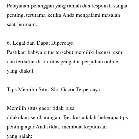
Pelayanan pelanggan yang ramah dan responsif sangat
penting, terutama ketika Anda mengalami masalah
saat bermain.
6. Legal dan Dapat Dipercaya
Pastikan bahwa situs tersebut memiliki lisensi resmi
dan terdaftar di otoritas pengatur perjudian online
yang diakui.
Tips Memilih Situs Slot Gacor Terpercaya
Memilih situs gacor tidak bisa
dilakukan sembarangan. Berikut adalah beberapa tips
penting agar Anda tidak membuat keputusan
yang salah: