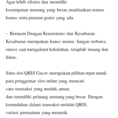
Agar lebih efisien dan memiliki
kesempatan menang yang besar, manfaatkan semua
bonus serta putaran gratis yang ada.
– Bermain Dengan Konsistensi dan Kesabaran
Kesabaran merupakan kunci utama. Jangan terbawa
emosi saat mengalami kekalahan, tetaplah tenang dan
fokus.
Situs slot QRIS Gacor merupakan pilihan tepat untuk
para penggemar slot online yang mencari
cara transaksi yang mudah, aman,
dan memiliki peluang menang yang besar. Dengan
kemudahan dalam transaksi melalui QRIS,
variasi permainan yang menarik,