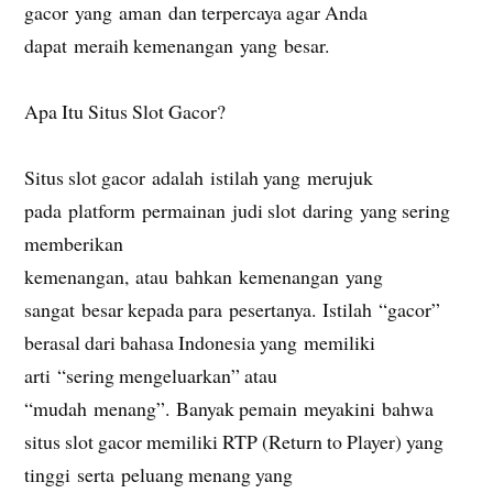
gacor yang aman dan terpercaya agar Anda
dapat meraih kemenangan yang besar.
Apa Itu Situs Slot Gacor?
Situs slot gacor adalah istilah yang merujuk
pada platform permainan judi slot daring yang sering
memberikan
kemenangan, atau bahkan kemenangan yang
sangat besar kepada para pesertanya. Istilah “gacor”
berasal dari bahasa Indonesia yang memiliki
arti “sering mengeluarkan” atau
“mudah menang”. Banyak pemain meyakini bahwa
situs slot gacor memiliki RTP (Return to Player) yang
tinggi serta peluang menang yang