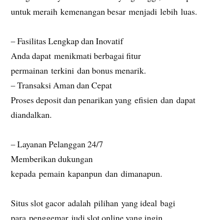
untuk meraih kemenangan besar menjadi lebih luas.
– Fasilitas Lengkap dan Inovatif
Anda dapat menikmati berbagai fitur
permainan terkini dan bonus menarik.
– Transaksi Aman dan Cepat
Proses deposit dan penarikan yang efisien dan dapat
diandalkan.
– Layanan Pelanggan 24/7
Memberikan dukungan
kepada pemain kapanpun dan dimanapun.
Situs slot gacor adalah pilihan yang ideal bagi
para penggemar judi slot online yang ingin