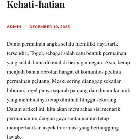
Kehati-hatian
ADMIN
DECEMBER 10, 2025
Dunia permainan angka selalu memiliki daya tarik
tersendiri. Togel, sebagai salah satu bentuk permainan
yang sudah lama dikenal di berbagai negara Asia, kerap
menjadi bahan obrolan hangat di komunitas pecinta
permainan peluang. Meski sering dianggap sekadar
hiburan, togel punya sejarah panjang dan dinamika unik
yang membuatnya tetap diminati hingga sekarang.
Dalam artikel ini, kita akan membahas sisi menarik
permainan ini dengan gaya santai namun tetap
memperhatikan aspek informasi yang bertanggung
jawab.