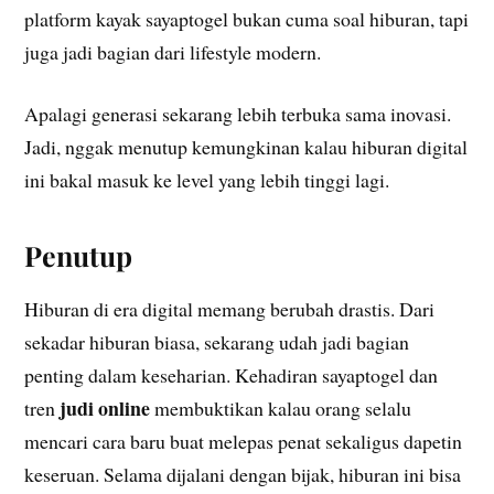
platform kayak sayaptogel bukan cuma soal hiburan, tapi
juga jadi bagian dari lifestyle modern.
Apalagi generasi sekarang lebih terbuka sama inovasi.
Jadi, nggak menutup kemungkinan kalau hiburan digital
ini bakal masuk ke level yang lebih tinggi lagi.
Penutup
Hiburan di era digital memang berubah drastis. Dari
sekadar hiburan biasa, sekarang udah jadi bagian
penting dalam keseharian. Kehadiran sayaptogel dan
judi online
tren
membuktikan kalau orang selalu
mencari cara baru buat melepas penat sekaligus dapetin
keseruan. Selama dijalani dengan bijak, hiburan ini bisa