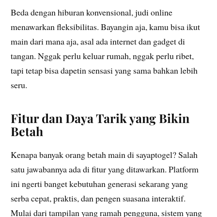
Beda dengan hiburan konvensional, judi online
menawarkan fleksibilitas. Bayangin aja, kamu bisa ikut
main dari mana aja, asal ada internet dan gadget di
tangan. Nggak perlu keluar rumah, nggak perlu ribet,
tapi tetap bisa dapetin sensasi yang sama bahkan lebih
seru.
Fitur dan Daya Tarik yang Bikin
Betah
Kenapa banyak orang betah main di sayaptogel? Salah
satu jawabannya ada di fitur yang ditawarkan. Platform
ini ngerti banget kebutuhan generasi sekarang yang
serba cepat, praktis, dan pengen suasana interaktif.
Mulai dari tampilan yang ramah pengguna, sistem yang