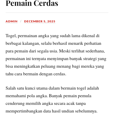
Pemain Cerdas
ADMIN
DECEMBER 5, 2025
Togel, permainan angka yang sudah lama dikenal di
berbagai kalangan, selalu berhasil menarik perhatian
para pemain dari segala usia. Meski terlihat sederhana,
permainan ini ternyata menyimpan banyak strategi yang
bisa meningkatkan peluang menang bagi mereka yang
tahu cara bermain dengan cerdas.
Salah satu kunci utama dalam bermain togel adalah
memahami pola angka. Banyak pemain pemula
cenderung memilih angka secara acak tanpa
mempertimbangkan data hasil undian sebelumnya.