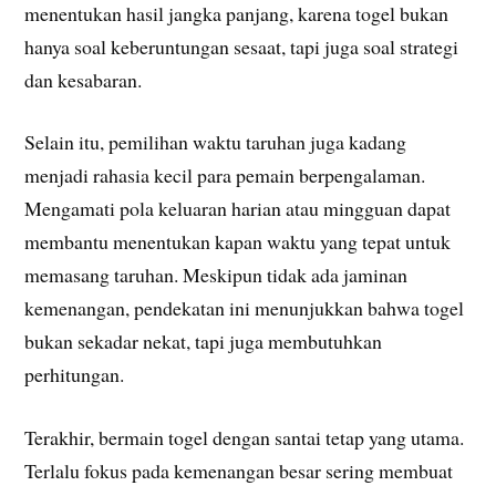
menentukan hasil jangka panjang, karena togel bukan
hanya soal keberuntungan sesaat, tapi juga soal strategi
dan kesabaran.
Selain itu, pemilihan waktu taruhan juga kadang
menjadi rahasia kecil para pemain berpengalaman.
Mengamati pola keluaran harian atau mingguan dapat
membantu menentukan kapan waktu yang tepat untuk
memasang taruhan. Meskipun tidak ada jaminan
kemenangan, pendekatan ini menunjukkan bahwa togel
bukan sekadar nekat, tapi juga membutuhkan
perhitungan.
Terakhir, bermain togel dengan santai tetap yang utama.
Terlalu fokus pada kemenangan besar sering membuat