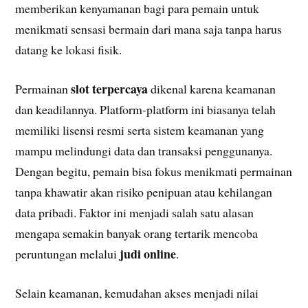
memberikan kenyamanan bagi para pemain untuk
menikmati sensasi bermain dari mana saja tanpa harus
datang ke lokasi fisik.
slot terpercaya
Permainan
dikenal karena keamanan
dan keadilannya. Platform-platform ini biasanya telah
memiliki lisensi resmi serta sistem keamanan yang
mampu melindungi data dan transaksi penggunanya.
Dengan begitu, pemain bisa fokus menikmati permainan
tanpa khawatir akan risiko penipuan atau kehilangan
data pribadi. Faktor ini menjadi salah satu alasan
mengapa semakin banyak orang tertarik mencoba
judi online
peruntungan melalui
.
Selain keamanan, kemudahan akses menjadi nilai