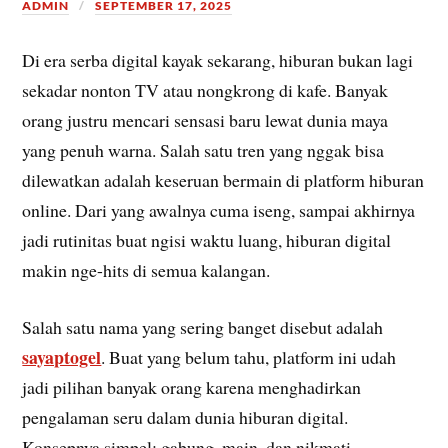
ADMIN
SEPTEMBER 17, 2025
Di era serba digital kayak sekarang, hiburan bukan lagi
sekadar nonton TV atau nongkrong di kafe. Banyak
orang justru mencari sensasi baru lewat dunia maya
yang penuh warna. Salah satu tren yang nggak bisa
dilewatkan adalah keseruan bermain di platform hiburan
online. Dari yang awalnya cuma iseng, sampai akhirnya
jadi rutinitas buat ngisi waktu luang, hiburan digital
makin nge-hits di semua kalangan.
Salah satu nama yang sering banget disebut adalah
sayaptogel
. Buat yang belum tahu, platform ini udah
jadi pilihan banyak orang karena menghadirkan
pengalaman seru dalam dunia hiburan digital.
Konsepnya simpel: gabung, main, dan nikmati