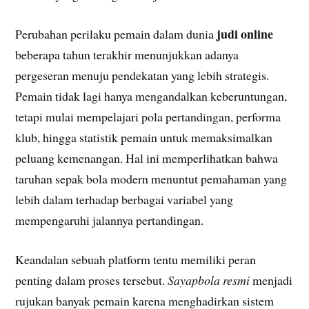
judi online
Perubahan perilaku pemain dalam dunia
beberapa tahun terakhir menunjukkan adanya
pergeseran menuju pendekatan yang lebih strategis.
Pemain tidak lagi hanya mengandalkan keberuntungan,
tetapi mulai mempelajari pola pertandingan, performa
klub, hingga statistik pemain untuk memaksimalkan
peluang kemenangan. Hal ini memperlihatkan bahwa
taruhan sepak bola modern menuntut pemahaman yang
lebih dalam terhadap berbagai variabel yang
mempengaruhi jalannya pertandingan.
Keandalan sebuah platform tentu memiliki peran
penting dalam proses tersebut.
Sayapbola resmi
menjadi
rujukan banyak pemain karena menghadirkan sistem