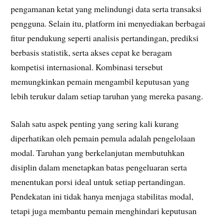
pengamanan ketat yang melindungi data serta transaksi
pengguna. Selain itu, platform ini menyediakan berbagai
fitur pendukung seperti analisis pertandingan, prediksi
berbasis statistik, serta akses cepat ke beragam
kompetisi internasional. Kombinasi tersebut
memungkinkan pemain mengambil keputusan yang
lebih terukur dalam setiap taruhan yang mereka pasang.
Salah satu aspek penting yang sering kali kurang
diperhatikan oleh pemain pemula adalah pengelolaan
modal. Taruhan yang berkelanjutan membutuhkan
disiplin dalam menetapkan batas pengeluaran serta
menentukan porsi ideal untuk setiap pertandingan.
Pendekatan ini tidak hanya menjaga stabilitas modal,
tetapi juga membantu pemain menghindari keputusan