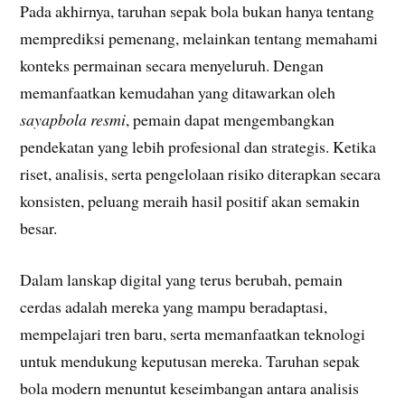
Pada akhirnya, taruhan sepak bola bukan hanya tentang
memprediksi pemenang, melainkan tentang memahami
konteks permainan secara menyeluruh. Dengan
memanfaatkan kemudahan yang ditawarkan oleh
sayapbola resmi
, pemain dapat mengembangkan
pendekatan yang lebih profesional dan strategis. Ketika
riset, analisis, serta pengelolaan risiko diterapkan secara
konsisten, peluang meraih hasil positif akan semakin
besar.
Dalam lanskap digital yang terus berubah, pemain
cerdas adalah mereka yang mampu beradaptasi,
mempelajari tren baru, serta memanfaatkan teknologi
untuk mendukung keputusan mereka. Taruhan sepak
bola modern menuntut keseimbangan antara analisis