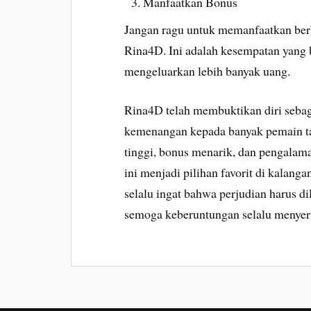
Manfaatkan Bonus
Jangan ragu untuk memanfaatkan ber
Rina4D. Ini adalah kesempatan yang 
mengeluarkan lebih banyak uang.
Rina4D telah membuktikan diri sebag
kemenangan kepada banyak pemain t
tinggi, bonus menarik, dan pengalam
ini menjadi pilihan favorit di kalang
selalu ingat bahwa perjudian harus d
semoga keberuntungan selalu menyer