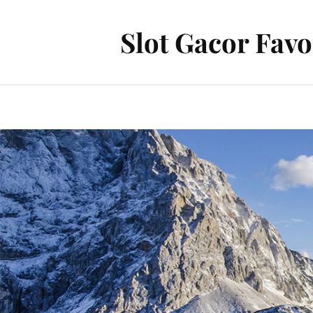
Slot Gacor Fav