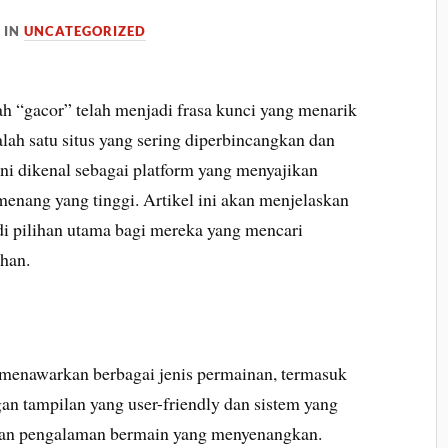
IN
UNCATEGORIZED
lah “gacor” telah menjadi frasa kunci yang menarik
alah satu situs yang sering diperbincangkan dan
ini dikenal sebagai platform yang menyajikan
enang yang tinggi. Artikel ini akan menjelaskan
i pilihan utama bagi mereka yang mencari
han.
g menawarkan berbagai jenis permainan, termasuk
gan tampilan yang user-friendly dan sistem yang
an pengalaman bermain yang menyenangkan.