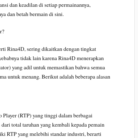
ansi dan keadilan di setiap permainannya,
a dan betah bermain di sini.
r?
erti Rina4D, sering dikaitkan dengan tingkat
ebabnya tidak lain karena Rina4D menerapkan
or) yang adil untuk memastikan bahwa semua
ma untuk menang. Berikut adalah beberapa alasan
 Player (RTP) yang tinggi dalam berbagai
 dari total taruhan yang kembali kepada pemain
iki RTP yang melebihi standar industri, berarti