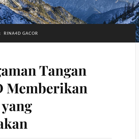
:
RINA4D GACOR
gaman Tangan
D Memberikan
 yang
akan