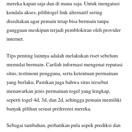
mereka kapan saja dan di mana saja. Untuk mengatasi
kendala akses, pilihtogel link alternatif sering
disediakan agar pemain tetap bisa bermain tanpa
gangguan meskipun terjadi pemblokiran oleh provider
internet.
Tips penting lainnya adalah melakukan riset sebelum
memulai bermain. Carilah informasi mengenai reputasi
situs, testimoni pengguna, serta ketentuan permainan
yang berlaku. Pastikan juga bahwa situs tersebut
menawarkan jenis permainan togel yang lengkap,
seperti togel 4d, 3d, dan 2d, sehingga pemain memiliki
banyak pilihan sesuai preferensi mereka.
Sebagai tambahan, perhatikan pula aspek prediksi dan