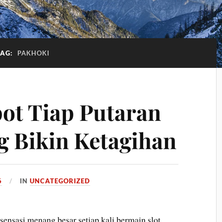
TAG:
PAKHOKI
pot Tiap Putaran
ng Bikin Ketagihan
6
IN
UNCATEGORIZED
sensasi menang besar setiap kali bermain slot