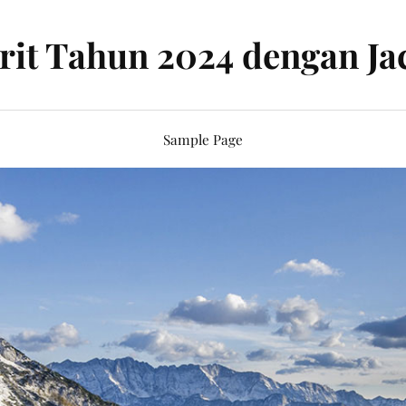
orit Tahun 2024 dengan J
Sample Page