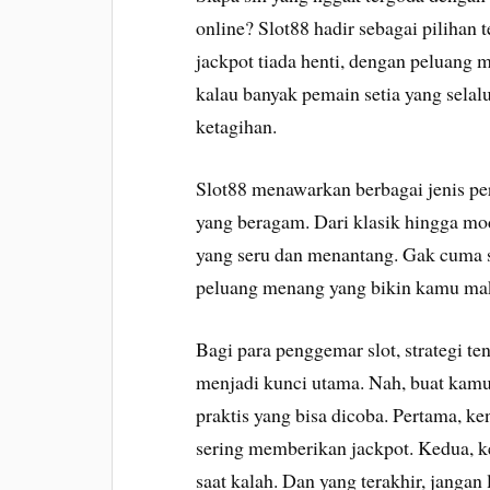
online? Slot88 hadir sebagai pilihan
jackpot tiada henti, dengan peluang 
kalau banyak pemain setia yang selalu
ketagihan.
Slot88 menawarkan berbagai jenis pe
yang beragam. Dari klasik hingga m
yang seru dan menantang. Gak cuma so
peluang menang yang bikin kamu mak
Bagi para penggemar slot, strategi te
menjadi kunci utama. Nah, buat kamu
praktis yang bisa dicoba. Pertama, ke
sering memberikan jackpot. Kedua, k
saat kalah. Dan yang terakhir, janga