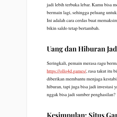
jadi lebih terbuka lebar. Kamu bisa
bermain lagi, sehingga peluang unt
Ini adalah cara cerdas buat memaksim
bikin saldo tetap bertambah.
Uang dan Hiburan Jad
Seringkali, pemain merasa ragu bermai
https://ollo4d.games/
, rasa takut itu
diberikan membantu menjaga kestabi
hiburan, tapi juga bisa jadi investa
nggak bisa jadi sumber penghasilan?
Kesimpulan: Situs Ga