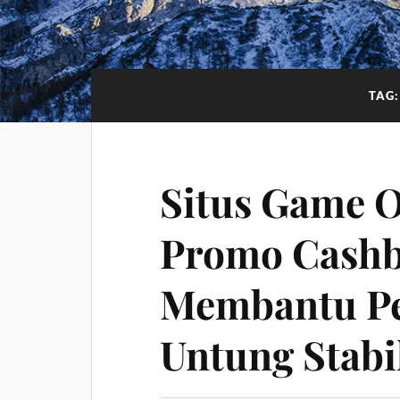
TAG
Situs Game 
Promo Cashb
Membantu Pe
Untung Stabi