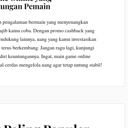
ungan Pemain
an pengalaman bermain yang menyenangkan
 wajib kamu coba. Dengan promo cashback yang
ndukung lainnya, uang yang kamu investasikan
 terus berkembang. Jangan ragu lagi, kunjungi
diri keuntungannya. Ingat, main game online
al cerdas mengelola uang agar tetap untung stabil!