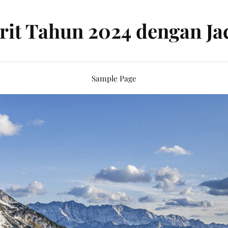
orit Tahun 2024 dengan J
Sample Page