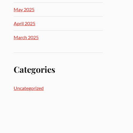
May 2025
April 2025
March 2025
Categories
Uncategorized