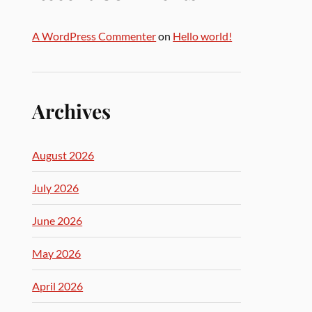
A WordPress Commenter
on
Hello world!
Archives
August 2026
July 2026
June 2026
May 2026
April 2026