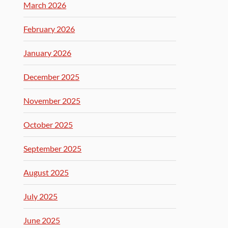
March 2026
February 2026
January 2026
December 2025
November 2025
October 2025
September 2025
August 2025
July 2025
June 2025