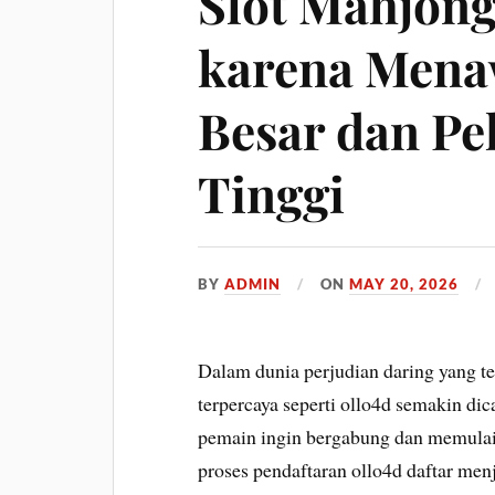
Slot Mahjong
karena Mena
Besar dan P
Tinggi
BY
ADMIN
ON
MAY 20, 2026
Dalam dunia perjudian daring yang t
terpercaya seperti ollo4d semakin di
pemain ingin bergabung dan memulai
proses pendaftaran ollo4d daftar men