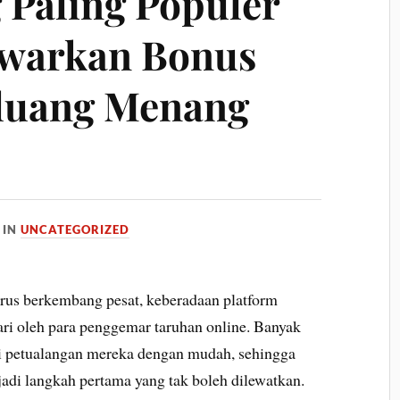
 Paling Populer
warkan Bonus
eluang Menang
IN
UNCATEGORIZED
erus berkembang pesat, keberadaan platform
cari oleh para penggemar taruhan online. Banyak
 petualangan mereka dengan mudah, sehingga
jadi langkah pertama yang tak boleh dilewatkan.