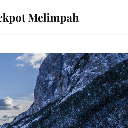
ackpot Melimpah