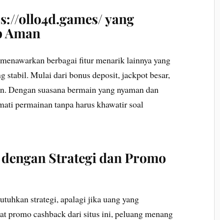
s://ollo4d.games/ yang
p Aman
a menawarkan berbagai fitur menarik lainnya yang
stabil. Mulai dari bonus deposit, jackpot besar,
in. Dengan suasana bermain yang nyaman dan
mati permainan tanpa harus khawatir soal
dengan Strategi dan Promo
hkan strategi, apalagi jika uang yang
kat promo cashback dari situs ini, peluang menang