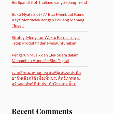
Berlipat di Slot Thailand yang Sedang Trend
Bukti Nyata Slot777 Bisa Membuat Kamu
Kaya Mendadak dengan Peluang Menang
Tinggi!
Strategi Mengatur Waktu Bermain agar
Tetap Produktif dan Menguntungkan
Pengaruh Musik dan Efek Suara dalam
Menambah Atmosfer Slot Digital
เจาะลึกแนวทางการเล่นที่ผู้เล่นระดับมือ
อาชีพเลือกใช้ เพื่อเพิ่มประสิทธิภาพและ
สร้างผลลัพธ์ที่น่าประทับใจจาก สล็อต
Recent Comments