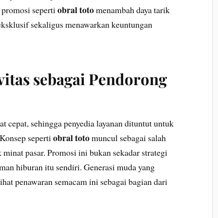
obral toto
 promosi seperti
menambah daya tarik
eksklusif sekaligus menawarkan keuntungan
vitas sebagai Pendorong
gat cepat, sehingga penyedia layanan dituntut untuk
obral toto
 Konsep seperti
muncul sebagai salah
 minat pasar. Promosi ini bukan sekadar strategi
aman hiburan itu sendiri. Generasi muda yang
ihat penawaran semacam ini sebagai bagian dari