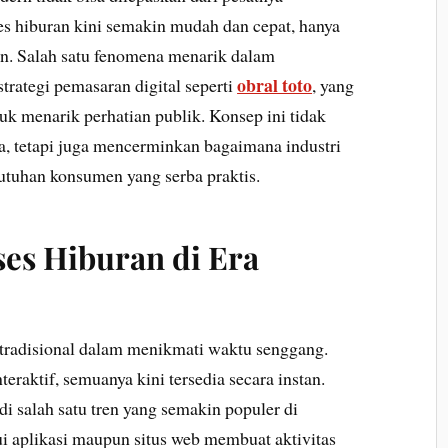
es hiburan kini semakin mudah dan cepat, hanya
n. Salah satu fenomena menarik dalam
obral toto
rategi pemasaran digital seperti
, yang
uk menarik perhatian publik. Konsep ini tidak
a, tetapi juga mencerminkan bagaimana industri
utuhan konsumen yang serba praktis.
es Hiburan di Era
 tradisional dalam menikmati waktu senggang.
eraktif, semuanya kini tersedia secara instan.
i salah satu tren yang semakin populer di
 aplikasi maupun situs web membuat aktivitas