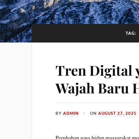
TAG:
Tren Digita
Wajah Baru H
BY
ADMIN
ON
AUGUST 27, 2025
Perubahan gaya hidup masyarakat mode