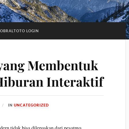
OBRALTOTO LOGIN
l yang Membentuk
iburan Interaktif
IN
UNCATEGORIZED
rn tidak bisa dilepaskan dari pesatnya