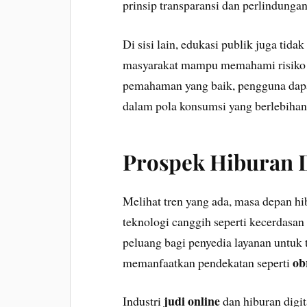
prinsip transparansi dan perlindunga
Di sisi lain, edukasi publik juga tidak
masyarakat mampu memahami risiko s
pemahaman yang baik, pengguna dapat
dalam pola konsumsi yang berlebihan
Prospek Hiburan D
Melihat tren yang ada, masa depan hi
teknologi canggih seperti kecerdasan 
peluang bagi penyedia layanan untuk 
ob
memanfaatkan pendekatan seperti
judi online
Industri
dan hiburan digi