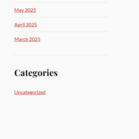
May 2025
April 2025
March 2025
Categories
Uncategorized