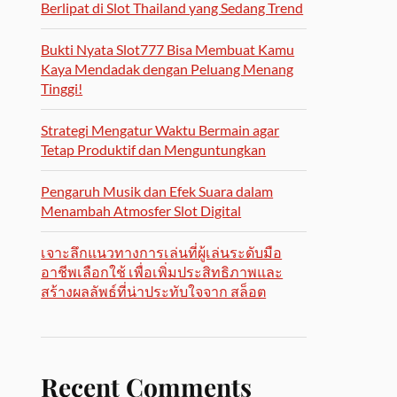
Berlipat di Slot Thailand yang Sedang Trend
Bukti Nyata Slot777 Bisa Membuat Kamu
Kaya Mendadak dengan Peluang Menang
Tinggi!
Strategi Mengatur Waktu Bermain agar
Tetap Produktif dan Menguntungkan
Pengaruh Musik dan Efek Suara dalam
Menambah Atmosfer Slot Digital
เจาะลึกแนวทางการเล่นที่ผู้เล่นระดับมือ
อาชีพเลือกใช้ เพื่อเพิ่มประสิทธิภาพและ
สร้างผลลัพธ์ที่น่าประทับใจจาก สล็อต
Recent Comments