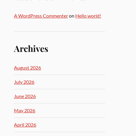
A WordPress Commenter
on
Hello world!
Archives
August 2026
July 2026
June 2026
May 2026
April 2026