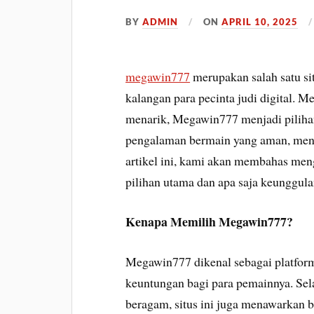
BY
ADMIN
ON
APRIL 10, 2025
megawin777
merupakan salah satu sit
kalangan para pecinta judi digital. 
menarik, Megawin777 menjadi piliha
pengalaman bermain yang aman, men
artikel ini, kami akan membahas men
pilihan utama dan apa saja keunggul
Kenapa Memilih Megawin777?
Megawin777 dikenal sebagai platform
keuntungan bagi para pemainnya. Sela
beragam, situs ini juga menawarkan