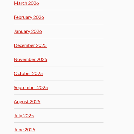
March 2026
February 2026
January 2026
December 2025
November 2025
October 2025
September 2025
August 2025
July 2025
June 2025