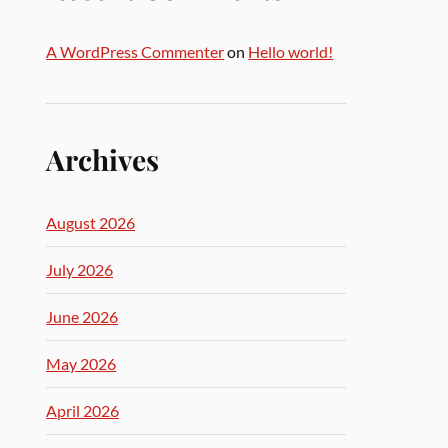
A WordPress Commenter
on
Hello world!
Archives
August 2026
July 2026
June 2026
May 2026
April 2026