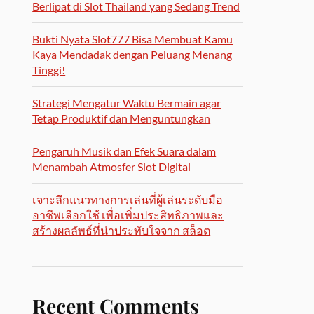
Berlipat di Slot Thailand yang Sedang Trend
Bukti Nyata Slot777 Bisa Membuat Kamu
Kaya Mendadak dengan Peluang Menang
Tinggi!
Strategi Mengatur Waktu Bermain agar
Tetap Produktif dan Menguntungkan
Pengaruh Musik dan Efek Suara dalam
Menambah Atmosfer Slot Digital
เจาะลึกแนวทางการเล่นที่ผู้เล่นระดับมือ
อาชีพเลือกใช้ เพื่อเพิ่มประสิทธิภาพและ
สร้างผลลัพธ์ที่น่าประทับใจจาก สล็อต
Recent Comments