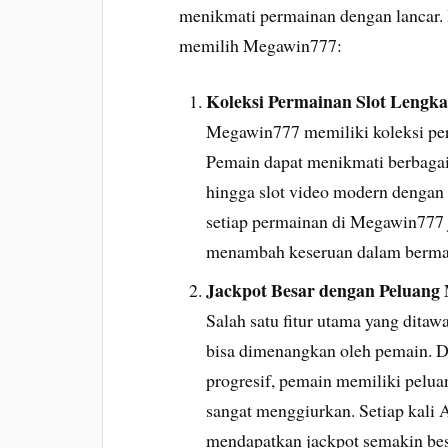
menikmati permainan dengan lancar.
memilih Megawin777:
Koleksi Permainan Slot Lengka
Megawin777 memiliki koleksi perm
Pemain dapat menikmati berbagai j
hingga slot video modern dengan 
setiap permainan di Megawin777 
menambah keseruan dalam berma
Jackpot Besar dengan Peluan
Salah satu fitur utama yang dita
bisa dimenangkan oleh pemain. D
progresif, pemain memiliki pelu
sangat menggiurkan. Setiap kali
mendapatkan jackpot semakin bes