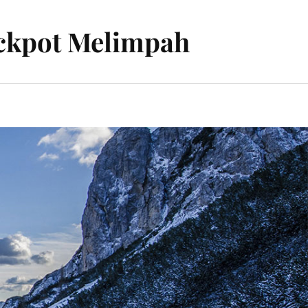
ackpot Melimpah