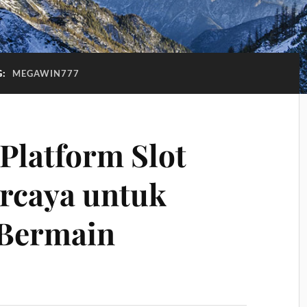
G:
MEGAWIN777
Platform Slot
rcaya untuk
Bermain