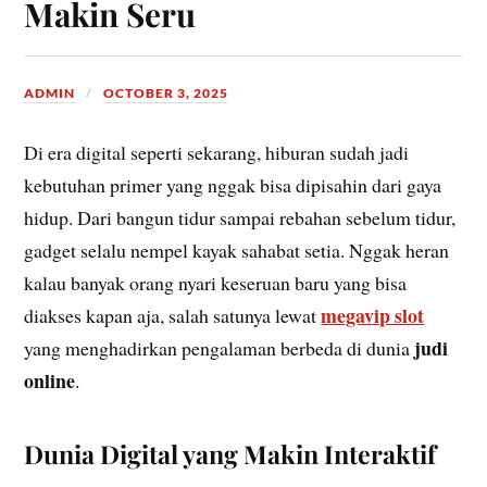
Makin Seru
ADMIN
OCTOBER 3, 2025
Di era digital seperti sekarang, hiburan sudah jadi
kebutuhan primer yang nggak bisa dipisahin dari gaya
hidup. Dari bangun tidur sampai rebahan sebelum tidur,
gadget selalu nempel kayak sahabat setia. Nggak heran
kalau banyak orang nyari keseruan baru yang bisa
megavip slot
diakses kapan aja, salah satunya lewat
judi
yang menghadirkan pengalaman berbeda di dunia
online
.
Dunia Digital yang Makin Interaktif