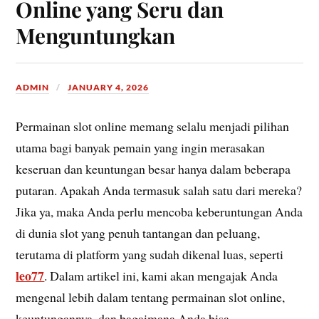
Online yang Seru dan
Menguntungkan
ADMIN
JANUARY 4, 2026
Permainan slot online memang selalu menjadi pilihan
utama bagi banyak pemain yang ingin merasakan
keseruan dan keuntungan besar hanya dalam beberapa
putaran. Apakah Anda termasuk salah satu dari mereka?
Jika ya, maka Anda perlu mencoba keberuntungan Anda
di dunia slot yang penuh tantangan dan peluang,
terutama di platform yang sudah dikenal luas, seperti
leo77
. Dalam artikel ini, kami akan mengajak Anda
mengenal lebih dalam tentang permainan slot online,
keuntungannya, dan bagaimana Anda bisa