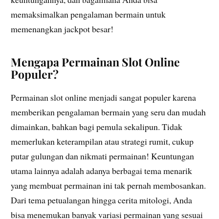
memaksimalkan pengalaman bermain untuk
memenangkan jackpot besar!
Mengapa Permainan Slot Online
Populer?
Permainan slot online menjadi sangat populer karena
memberikan pengalaman bermain yang seru dan mudah
dimainkan, bahkan bagi pemula sekalipun. Tidak
memerlukan keterampilan atau strategi rumit, cukup
putar gulungan dan nikmati permainan! Keuntungan
utama lainnya adalah adanya berbagai tema menarik
yang membuat permainan ini tak pernah membosankan.
Dari tema petualangan hingga cerita mitologi, Anda
bisa menemukan banyak variasi permainan yang sesuai