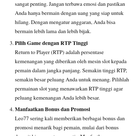
sangat penting. Jangan terbawa emosi dan pastikan
Anda hanya bermain dengan uang yang siap untuk
hilang. Dengan mengatur anggaran, Anda bisa
bermain lebih lama dan lebih bijak.
Pilih Game dengan RTP Tinggi
Return to Player (RTP) adalah persentase
kemenangan yang diberikan oleh mesin slot kepada
pemain dalam jangka panjang. Semakin tinggi RTP,
semakin besar peluang Anda untuk menang. Pilihlah
permainan slot yang menawarkan RTP tinggi agar
peluang kemenangan Anda lebih besar.
Manfaatkan Bonus dan Promosi
Leo77 sering kali memberikan berbagai bonus dan
promosi menarik bagi pemain, mulai dari bonus