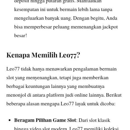
deposit hingga putaran gratis. Manfaatkan
kesempatan ini untuk bermain lebih lama tanpa
mengeluarkan banyak uang. Dengan begitu, Anda
bisa memperbesar peluang memenangkan jackpot
besar!
Kenapa Memilih Leo77?
Leo77 tidak hanya menawarkan pengalaman bermain
slot yang menyenangkan, tetapi juga memberikan
berbagai keuntungan lainnya yang membuatnya
menonjol di antara platform judi online lainnya. Berikut
beberapa alasan mengapa Leo77 layak untuk dicoba:
Beragam Pilihan Game Slot
: Dari slot klasik
hingga video slot modern, Leo77 memiliki koleksi