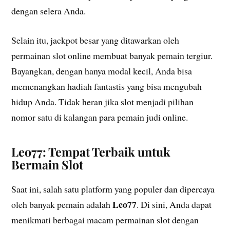
dengan selera Anda.
Selain itu, jackpot besar yang ditawarkan oleh
permainan slot online membuat banyak pemain tergiur.
Bayangkan, dengan hanya modal kecil, Anda bisa
memenangkan hadiah fantastis yang bisa mengubah
hidup Anda. Tidak heran jika slot menjadi pilihan
nomor satu di kalangan para pemain judi online.
Leo77: Tempat Terbaik untuk
Bermain Slot
Saat ini, salah satu platform yang populer dan dipercaya
Leo77
oleh banyak pemain adalah
. Di sini, Anda dapat
menikmati berbagai macam permainan slot dengan