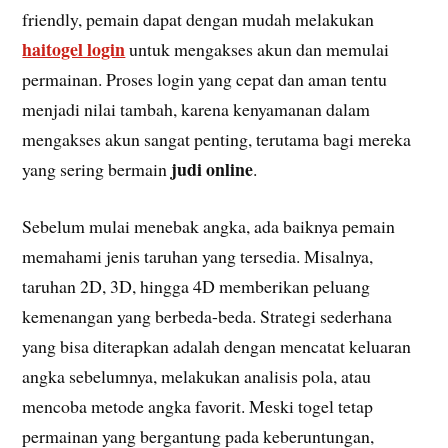
friendly, pemain dapat dengan mudah melakukan
haitogel login
untuk mengakses akun dan memulai
permainan. Proses login yang cepat dan aman tentu
menjadi nilai tambah, karena kenyamanan dalam
mengakses akun sangat penting, terutama bagi mereka
judi online
yang sering bermain
.
Sebelum mulai menebak angka, ada baiknya pemain
memahami jenis taruhan yang tersedia. Misalnya,
taruhan 2D, 3D, hingga 4D memberikan peluang
kemenangan yang berbeda-beda. Strategi sederhana
yang bisa diterapkan adalah dengan mencatat keluaran
angka sebelumnya, melakukan analisis pola, atau
mencoba metode angka favorit. Meski togel tetap
permainan yang bergantung pada keberuntungan,