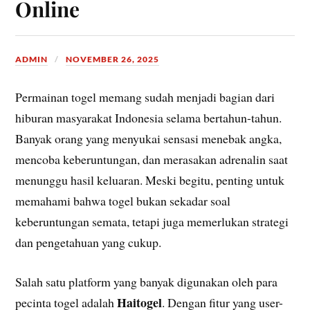
Online
ADMIN
NOVEMBER 26, 2025
Permainan togel memang sudah menjadi bagian dari
hiburan masyarakat Indonesia selama bertahun-tahun.
Banyak orang yang menyukai sensasi menebak angka,
mencoba keberuntungan, dan merasakan adrenalin saat
menunggu hasil keluaran. Meski begitu, penting untuk
memahami bahwa togel bukan sekadar soal
keberuntungan semata, tetapi juga memerlukan strategi
dan pengetahuan yang cukup.
Salah satu platform yang banyak digunakan oleh para
Haitogel
pecinta togel adalah
. Dengan fitur yang user-