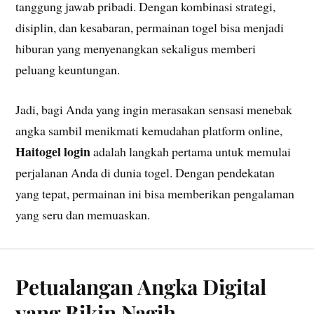
tanggung jawab pribadi. Dengan kombinasi strategi,
disiplin, dan kesabaran, permainan togel bisa menjadi
hiburan yang menyenangkan sekaligus memberi
peluang keuntungan.
Jadi, bagi Anda yang ingin merasakan sensasi menebak
angka sambil menikmati kemudahan platform online,
Haitogel login
adalah langkah pertama untuk memulai
perjalanan Anda di dunia togel. Dengan pendekatan
yang tepat, permainan ini bisa memberikan pengalaman
yang seru dan memuaskan.
Petualangan Angka Digital
yang Bikin Nagih