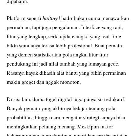
dipahami.
Platform seperti
haitogel
hadir bukan cuma menawarkan
permainan, tapi juga pengalaman. Interface yang rapi,
fitur yang lengkap, serta update angka yang real-time
bikin semuanya terasa lebih profesional. Buat pemain
yang demen statistik atau pola angka, fitur-fitur
pendukung ini jadi nilai tambah yang lumayan gede.
Rasanya kayak dikasih alat bantu yang bikin permainan
makin greget dan nggak monoton.
Di sisi lain, dunia togel digital juga punya sisi edukatif.
Banyak pemain yang akhirnya belajar tentang pola,
probabilitas, hingga cara mengatur strategi supaya bisa
meningkatkan peluang menang. Meskipun faktor
keberuntungan tetap dominan, ngerti konsep dasar tetap