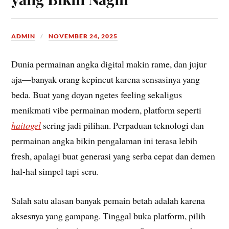
ADMIN
NOVEMBER 24, 2025
Dunia permainan angka digital makin rame, dan jujur
aja—banyak orang kepincut karena sensasinya yang
beda. Buat yang doyan ngetes feeling sekaligus
menikmati vibe permainan modern, platform seperti
haitogel
sering jadi pilihan. Perpaduan teknologi dan
permainan angka bikin pengalaman ini terasa lebih
fresh, apalagi buat generasi yang serba cepat dan demen
hal-hal simpel tapi seru.
Salah satu alasan banyak pemain betah adalah karena
aksesnya yang gampang. Tinggal buka platform, pilih