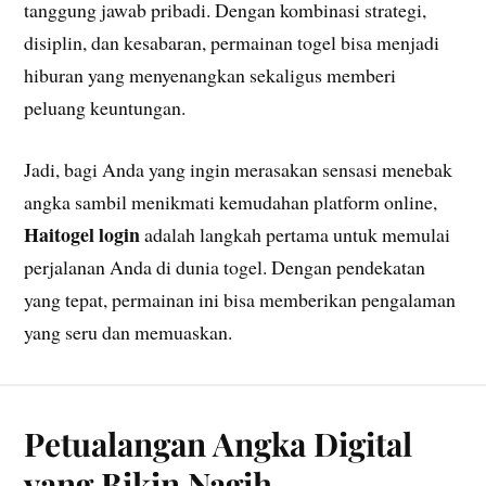
tanggung jawab pribadi. Dengan kombinasi strategi,
disiplin, dan kesabaran, permainan togel bisa menjadi
hiburan yang menyenangkan sekaligus memberi
peluang keuntungan.
Jadi, bagi Anda yang ingin merasakan sensasi menebak
angka sambil menikmati kemudahan platform online,
Haitogel login
adalah langkah pertama untuk memulai
perjalanan Anda di dunia togel. Dengan pendekatan
yang tepat, permainan ini bisa memberikan pengalaman
yang seru dan memuaskan.
Petualangan Angka Digital
yang Bikin Nagih