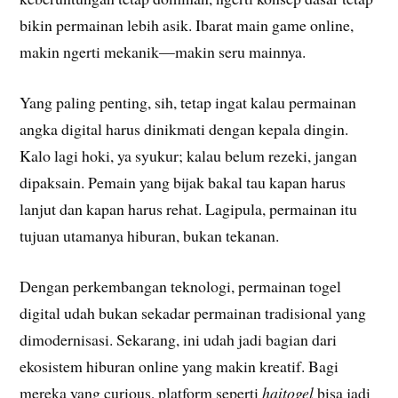
bikin permainan lebih asik. Ibarat main game online,
makin ngerti mekanik—makin seru mainnya.
Yang paling penting, sih, tetap ingat kalau permainan
angka digital harus dinikmati dengan kepala dingin.
Kalo lagi hoki, ya syukur; kalau belum rezeki, jangan
dipaksain. Pemain yang bijak bakal tau kapan harus
lanjut dan kapan harus rehat. Lagipula, permainan itu
tujuan utamanya hiburan, bukan tekanan.
Dengan perkembangan teknologi, permainan togel
digital udah bukan sekadar permainan tradisional yang
dimodernisasi. Sekarang, ini udah jadi bagian dari
ekosistem hiburan online yang makin kreatif. Bagi
mereka yang curious, platform seperti
haitogel
bisa jadi