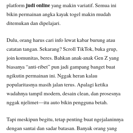
judi online
platform
yang makin variatif. Semua ini
bikin permainan angka kayak togel makin mudah
ditemukan dan dipelajari.
Dulu, orang harus cari info lewat kabar burung atau
catatan tangan. Sekarang? Scroll TikTok, buka grup,
join komunitas, beres. Bahkan anak-anak Gen Z yang
biasanya “anti-ribet” pun jadi gampang banget buat
ngikutin permainan ini. Nggak heran kalau
popularitasnya masih jalan terus. Apalagi ketika
wadahnya tampil modern, desain clean, dan prosesnya
nggak njelimet—itu auto bikin pengguna betah.
Tapi meskipun begitu, tetap penting buat ngejalaninnya
dengan santai dan sadar batasan. Banyak orang yang