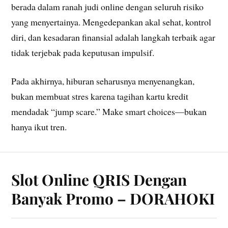
berada dalam ranah judi online dengan seluruh risiko
yang menyertainya. Mengedepankan akal sehat, kontrol
diri, dan kesadaran finansial adalah langkah terbaik agar
tidak terjebak pada keputusan impulsif.
Pada akhirnya, hiburan seharusnya menyenangkan,
bukan membuat stres karena tagihan kartu kredit
mendadak “jump scare.” Make smart choices—bukan
hanya ikut tren.
Slot Online QRIS Dengan
Banyak Promo – DORAHOKI