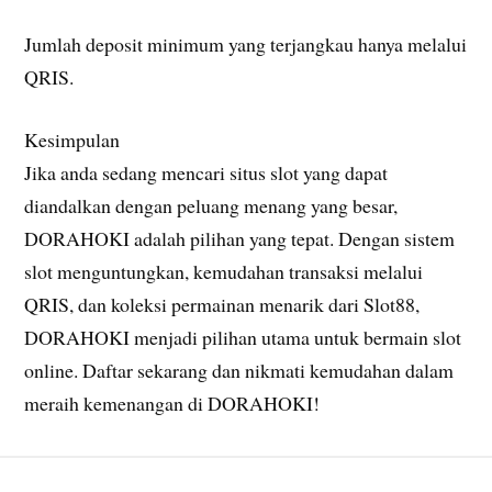
Jumlah deposit minimum yang terjangkau hanya melalui
QRIS.
Kesimpulan
Jika anda sedang mencari situs slot yang dapat
diandalkan dengan peluang menang yang besar,
DORAHOKI adalah pilihan yang tepat. Dengan sistem
slot menguntungkan, kemudahan transaksi melalui
QRIS, dan koleksi permainan menarik dari Slot88,
DORAHOKI menjadi pilihan utama untuk bermain slot
online. Daftar sekarang dan nikmati kemudahan dalam
meraih kemenangan di DORAHOKI!