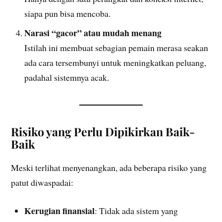
siapa pun bisa mencoba.
Narasi “gacor” atau mudah menang
Istilah ini membuat sebagian pemain merasa seakan
ada cara tersembunyi untuk meningkatkan peluang,
padahal sistemnya acak.
Risiko yang Perlu Dipikirkan Baik-
Baik
Meski terlihat menyenangkan, ada beberapa risiko yang
patut diwaspadai:
Kerugian finansial
: Tidak ada sistem yang