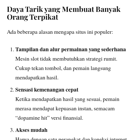
Daya Tarik yang Membuat Banyak
Orang Terpikat
Ada beberapa alasan mengapa situs ini populer:
Tampilan dan alur permainan yang sederhana
Mesin slot tidak membutuhkan strategi rumit.
Cukup tekan tombol, dan pemain langsung
mendapatkan hasil.
Sensasi kemenangan cepat
Ketika mendapatkan hasil yang sesuai, pemain
merasa mendapat kepuasan instan, semacam
“dopamine hit” versi finansial.
Akses mudah
Hanya dengan satu perangkat dan koneksi internet,