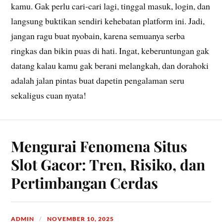
kamu. Gak perlu cari-cari lagi, tinggal masuk, login, dan
langsung buktikan sendiri kehebatan platform ini. Jadi,
jangan ragu buat nyobain, karena semuanya serba
ringkas dan bikin puas di hati. Ingat, keberuntungan gak
datang kalau kamu gak berani melangkah, dan dorahoki
adalah jalan pintas buat dapetin pengalaman seru
sekaligus cuan nyata!
Mengurai Fenomena Situs
Slot Gacor: Tren, Risiko, dan
Pertimbangan Cerdas
ADMIN
NOVEMBER 10, 2025