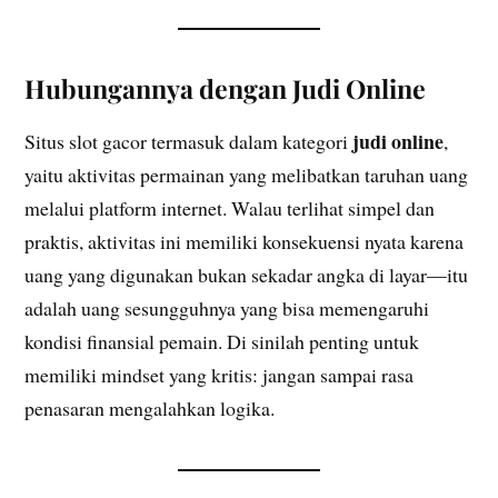
Hubungannya dengan Judi Online
judi online
Situs slot gacor termasuk dalam kategori
,
yaitu aktivitas permainan yang melibatkan taruhan uang
melalui platform internet. Walau terlihat simpel dan
praktis, aktivitas ini memiliki konsekuensi nyata karena
uang yang digunakan bukan sekadar angka di layar—itu
adalah uang sesungguhnya yang bisa memengaruhi
kondisi finansial pemain. Di sinilah penting untuk
memiliki mindset yang kritis: jangan sampai rasa
penasaran mengalahkan logika.