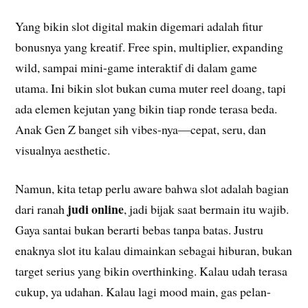
Yang bikin slot digital makin digemari adalah fitur
bonusnya yang kreatif. Free spin, multiplier, expanding
wild, sampai mini-game interaktif di dalam game
utama. Ini bikin slot bukan cuma muter reel doang, tapi
ada elemen kejutan yang bikin tiap ronde terasa beda.
Anak Gen Z banget sih vibes-nya—cepat, seru, dan
visualnya aesthetic.
Namun, kita tetap perlu aware bahwa slot adalah bagian
judi online
dari ranah
, jadi bijak saat bermain itu wajib.
Gaya santai bukan berarti bebas tanpa batas. Justru
enaknya slot itu kalau dimainkan sebagai hiburan, bukan
target serius yang bikin overthinking. Kalau udah terasa
cukup, ya udahan. Kalau lagi mood main, gas pelan-