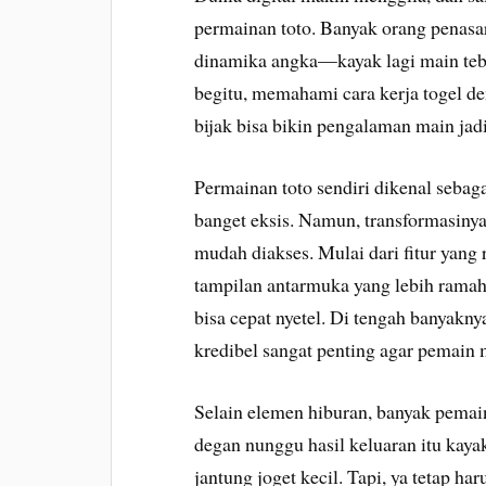
permainan toto. Banyak orang penasar
dinamika angka—kayak lagi main tebak
begitu, memahami cara kerja togel de
bijak bisa bikin pengalaman main jad
Permainan toto sendiri dikenal sebag
banget eksis. Namun, transformasinya
mudah diakses. Mulai dari fitur yang 
tampilan antarmuka yang lebih ram
bisa cepat nyetel. Di tengah banyakny
kredibel sangat penting agar pemain
Selain elemen hiburan, banyak pemai
degan nunggu hasil keluaran itu kaya
jantung joget kecil. Tapi, ya tetap h