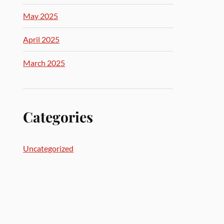
May 2025
April 2025
March 2025
Categories
Uncategorized