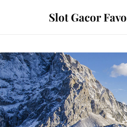
Slot Gacor Fav