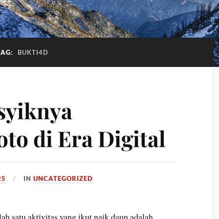
TAG:
BUKTI4D
syiknya
to di Era Digital
25
IN
UNCATEGORIZED
ah satu aktivitas yang ikut naik daun adalah