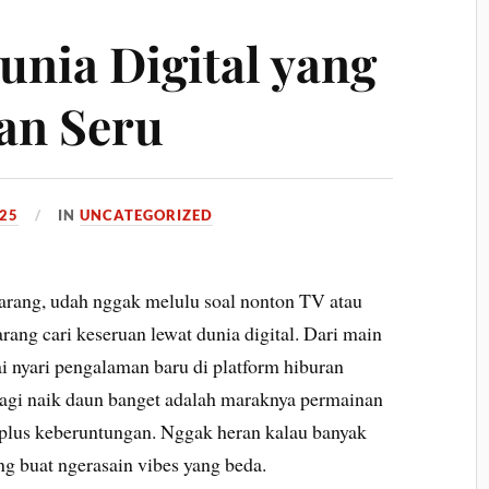
unia Digital yang
an Seru
025
IN
UNCATEGORIZED
rang, udah nggak melulu soal nonton TV atau
rang cari keseruan lewat dunia digital. Dari main
i nyari pengalaman baru di platform hiburan
 lagi naik daun banget adalah maraknya permainan
 plus keberuntungan. Nggak heran kalau banyak
g buat ngerasain vibes yang beda.