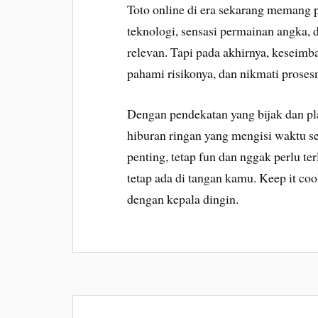
Toto online di era sekarang memang p
teknologi, sensasi permainan angka, d
relevan. Tapi pada akhirnya, keseim
pahami risikonya, dan nikmati prosesn
Dengan pendekatan yang bijak dan pla
hiburan ringan yang mengisi waktu s
penting, tetap fun dan nggak perlu terl
tetap ada di tangan kamu. Keep it cool
dengan kepala dingin.