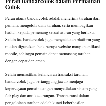
Peran Bandarcolok dalam Permainan
Colok
Peran utama bandarcolok adalah menerima taruhan dari
pemain, mengelola dana taruhan, serta membagikan
hadiah kepada pemenang sesuai aturan yang berlaku.
Selain itu, bandarcolok juga menyediakan platform yang
mudah digunakan, baik berupa website maupun aplikasi
mobile, sehingga pemain dapat memasang taruhan
dengan cepat dan aman.
Selain memastikan kelancaran transaksi taruhan,
bandarcolok juga bertanggung jawab menjaga
kepercayaan pemain dengan menyediakan sistem yang
fair play dan anti kecurangan. Transparansi dalam
pengelolaan taruhan adalah kunci keberhasilan