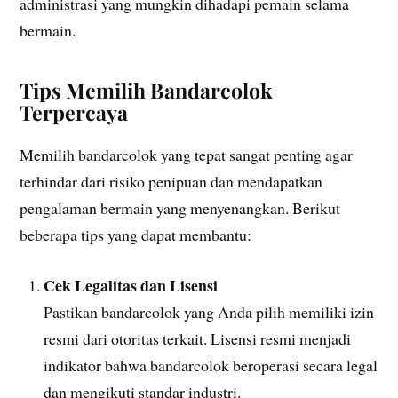
administrasi yang mungkin dihadapi pemain selama
bermain.
Tips Memilih Bandarcolok
Terpercaya
Memilih bandarcolok yang tepat sangat penting agar
terhindar dari risiko penipuan dan mendapatkan
pengalaman bermain yang menyenangkan. Berikut
beberapa tips yang dapat membantu:
Cek Legalitas dan Lisensi
Pastikan bandarcolok yang Anda pilih memiliki izin
resmi dari otoritas terkait. Lisensi resmi menjadi
indikator bahwa bandarcolok beroperasi secara legal
dan mengikuti standar industri.