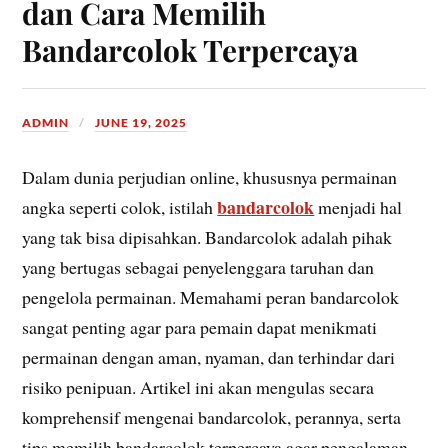
dan Cara Memilih
Bandarcolok Terpercaya
ADMIN
JUNE 19, 2025
Dalam dunia perjudian online, khususnya permainan
bandarcolok
angka seperti colok, istilah
menjadi hal
yang tak bisa dipisahkan. Bandarcolok adalah pihak
yang bertugas sebagai penyelenggara taruhan dan
pengelola permainan. Memahami peran bandarcolok
sangat penting agar para pemain dapat menikmati
permainan dengan aman, nyaman, dan terhindar dari
risiko penipuan. Artikel ini akan mengulas secara
komprehensif mengenai bandarcolok, perannya, serta
tips memilih bandarcolok terpercaya agar pengalaman