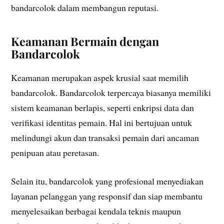
bandarcolok dalam membangun reputasi.
Keamanan Bermain dengan
Bandarcolok
Keamanan merupakan aspek krusial saat memilih
bandarcolok. Bandarcolok terpercaya biasanya memiliki
sistem keamanan berlapis, seperti enkripsi data dan
verifikasi identitas pemain. Hal ini bertujuan untuk
melindungi akun dan transaksi pemain dari ancaman
penipuan atau peretasan.
Selain itu, bandarcolok yang profesional menyediakan
layanan pelanggan yang responsif dan siap membantu
menyelesaikan berbagai kendala teknis maupun