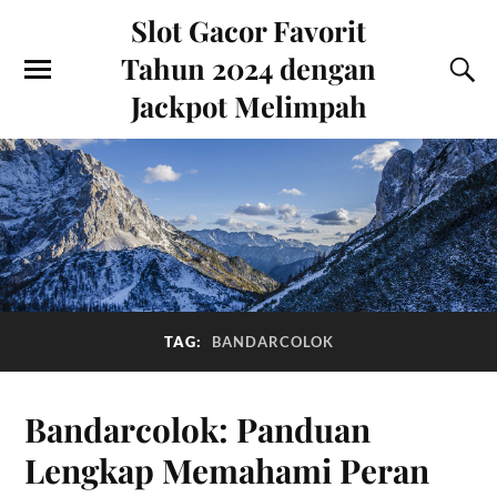
Slot Gacor Favorit
Tahun 2024 dengan
Jackpot Melimpah
TAG:
BANDARCOLOK
Bandarcolok: Panduan
Lengkap Memahami Peran